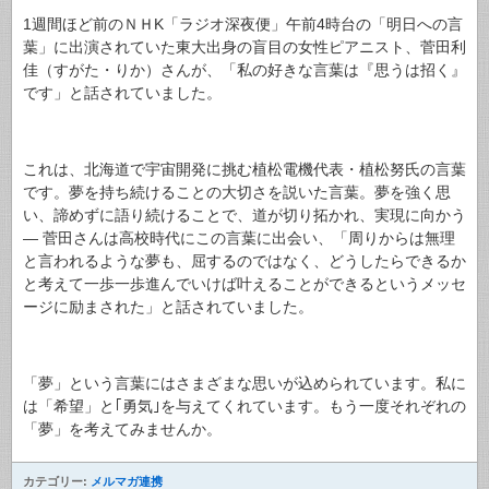
1週間ほど前のＮＨK「ラジオ深夜便」午前4時台の「明日への言
葉」に出演されていた東大出身の盲目の女性ピアニスト、菅田利
佳（すがた・りか）さんが、「私の好きな言葉は『思うは招く』
です」と話されていました。
これは、北海道で宇宙開発に挑む植松電機代表・植松努氏の言葉
です。夢を持ち続けることの大切さを説いた言葉。夢を強く思
い、諦めずに語り続けることで、道が切り拓かれ、実現に向かう
― 菅田さんは高校時代にこの言葉に出会い、「周りからは無理
と言われるような夢も、屈するのではなく、どうしたらできるか
と考えて一歩一歩進んでいけば叶えることができるというメッセ
ージに励まされた」と話されていました。
「夢」という言葉にはさまざまな思いが込められています。私に
は「希望」と｢勇気｣を与えてくれています。もう一度それぞれの
「夢」を考えてみませんか。
カテゴリー:
メルマガ連携