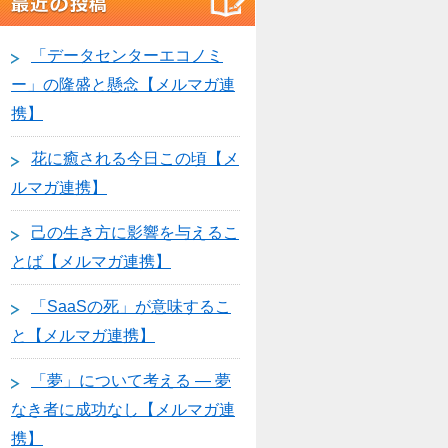
「データセンターエコノミ
ー」の隆盛と懸念【メルマガ連
携】
花に癒される今日この頃【メ
ルマガ連携】
己の生き方に影響を与えるこ
とば【メルマガ連携】
「SaaSの死」が意味するこ
と【メルマガ連携】
「夢」について考える ― 夢
なき者に成功なし【メルマガ連
携】