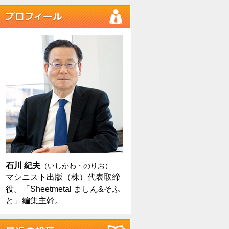
石川 紀夫
（いしかわ・のりお）
マシニスト出版（株）代表取締
役。「Sheetmetal ましん&そふ
と」編集主幹。