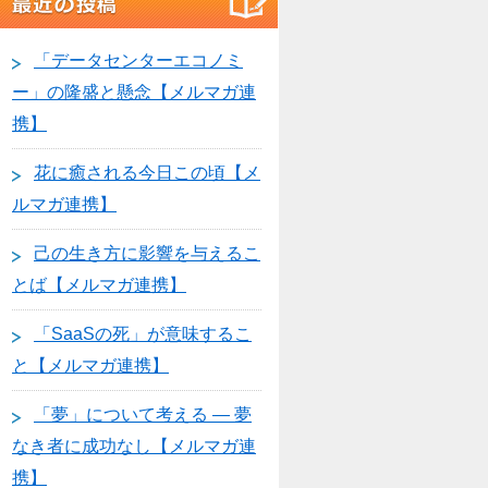
「データセンターエコノミ
ー」の隆盛と懸念【メルマガ連
携】
花に癒される今日この頃【メ
ルマガ連携】
己の生き方に影響を与えるこ
とば【メルマガ連携】
「SaaSの死」が意味するこ
と【メルマガ連携】
「夢」について考える ― 夢
なき者に成功なし【メルマガ連
携】