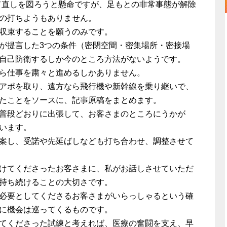
て直しを図ろうと懸命ですが、足もとの非常事態が解除
の打ちようもありません。
収束することを願うのみです。
が提言した3つの条件（密閉空間・密集場所・密接場
自己防衛するしか今のところ方法がないようです。
ら仕事を粛々と進めるしかありません。
アポを取り、遠方なら飛行機や新幹線を乗り継いで、
たことをソースに、記事原稿をまとめます。
普段どおりに出張して、お客さまのところにうかが
います。
案し、受諾や先延ばしなども打ち合わせ、調整させて
けてくださったお客さまに、私がお話しさせていただ
持ち続けることの大切さです。
必要としてくださるお客さまがいらっしゃるという確
に機会は巡ってくるものです。
てくださった試練と考えれば、医療の奮闘を支え、早