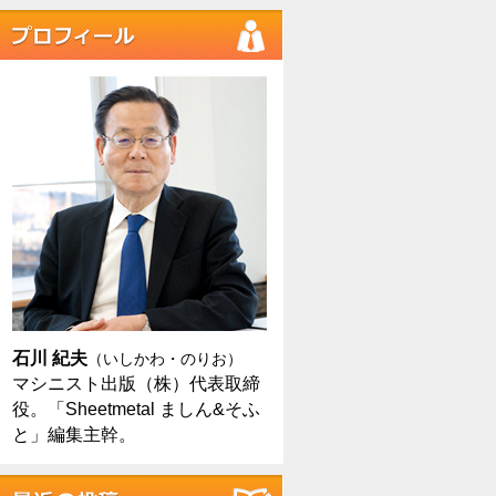
石川 紀夫
（いしかわ・のりお）
マシニスト出版（株）代表取締
役。「Sheetmetal ましん&そふ
と」編集主幹。