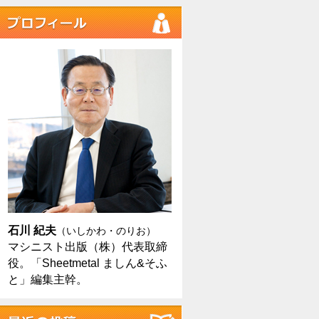
石川 紀夫
（いしかわ・のりお）
マシニスト出版（株）代表取締
役。「Sheetmetal ましん&そふ
と」編集主幹。