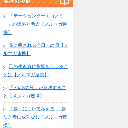
「データセンターエコノミ
ー」の隆盛と懸念【メルマガ連
携】
花に癒される今日この頃【メ
ルマガ連携】
己の生き方に影響を与えるこ
とば【メルマガ連携】
「SaaSの死」が意味するこ
と【メルマガ連携】
「夢」について考える ― 夢
なき者に成功なし【メルマガ連
携】