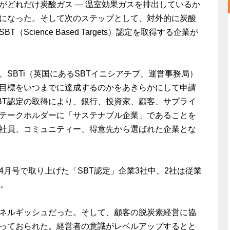
がどれだけ炭酸ガス ― 温室効果ガスを排出しているか
になった。そして次のステップとして、対外的に炭酸
Science Based Targets）認定を取得する企業が
、SBTi（英国にあるSBTイニシアチブ、運営事務局）
目標をいつまでに達成するのかをあきらかにして申請
BT認定の取得により、銀行、投資家、顧客、サプライ
テークホルダーに「サステナブル企業」であることを
社員、コミュニティー、得意先から選ばれた企業とな
フト」4月号で取り上げた「SBT認定」企業3社中、2社は従業
た。
ネルギッシュだった。そして、顧客の脱炭素経営に協
っておられた。経営者の意識がレベルアップするとと