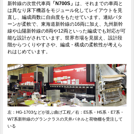
新幹線の次世代車両
「N700S」
は、それまでの車両と
は異なり床下機器をモジュール化してレイアウトを見
直し、編成両数に自由度をもたせています。連結パタ
ーンが柔軟で、東海道新幹線の16両に加え、九州新幹
線や山陽新幹線の8両や12両といった編成でも対応が可
能な設計がされています。世界市場を見据え、設計段
階からつくりやすさや、編成・構成の柔軟性が考えら
れはじめています。
左：HG-1703などが並ぶ曲げ工程／右：E5系・H5系・E7系・
W7系新幹線のグランクラスの天井パネルと荷物棚を受注して
いる