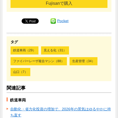
Fujisanで購入
Pocket
タグ
鉄道車両（29）
見える化（31）
ファイバーレーザ複合マシン（88）
生産管理（34）
山口（7）
関連記事
鉄道車両
自動化・省力化投資の増加で、2026年の景気はゆるやかに持
ち直す