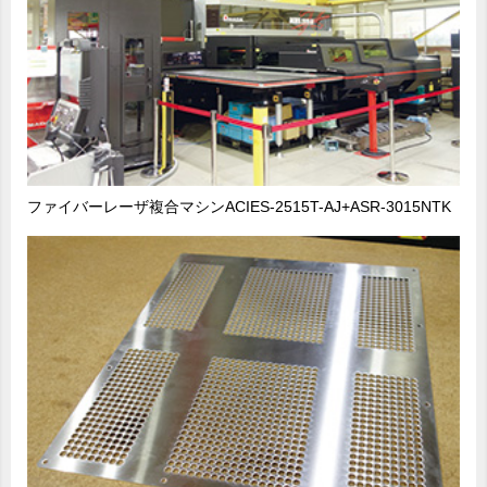
ファイバーレーザ複合マシンACIES-2515T-AJ+ASR-3015NTK