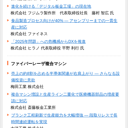
進化を続ける「デジタル板金工場」の現在地
株式会社 フジムラ製作所 代表取締役社長 藤村 智広 氏
食品製造プロセス向けが40% ― アセンブリーまでの一貫生
産に対応
株式会社 ファイネス
「2025年問題」への危機感からDXを推進
株式会社 ヒラノ 代表取締役 平野 利行 氏
ファイバーレーザ複合マシン
売上の約8割を占める半導体関連が右肩上がり ― さらなる設
備投資に意欲
梅田工業 株式会社
複合マシン増設と生産ライン二重化で医療機器部品の増産要
請に対応
株式会社 斎藤板金工業所
ブランク工程刷新で生産能力を大幅増強 ― 段取りレスで長
時間連続運転を実現