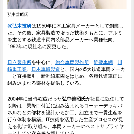
弘中善昭氏
㈱弘木技研
は1950年に木工家具メーカーとして創業し
た。その後、家具製造で培った技術をもとに、アルミ
を主とする鉄道車両内装部品メーカーへ業種転向。
1992年に現社名に変更した。
日立製作所
を中心に、
総合車両製作所
、
近畿車輛
、
川
崎重工業
、
日本車輌製造
と、国内の5大鉄道車両メーカ
ーと直接取引、新幹線車両をはじめ、各種鉄道車両に
組み込まれる部材を提供している。
2004年に当時42歳だった
弘中善昭氏
が社長に就任して
以降は、乗降口付近に組み込まれるコーナーデッキパ
ネルなどの部材を設計から加工、組立まで一貫生産を
行う体制を構築。IT技術を活用した生産プロセスの“見
える化”に取り組み、車両メーカーのベストサプライヤ
ーとしての存在感を増している。