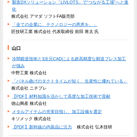
製造DXソリューション「LIVLOTS」で“つながる工場”へと進
化
株式会社 アマダ ソフトFA販売部
「全ての企業に、テクノロジーの恩恵を。」
匠技研工業 株式会社 代表取締役 前田 将太 氏
山口
冷間鍛造技術と3次元CADによる超高精度な順送プレス加工
が強み
中野工業 株式会社
「パネル曲げのタクトタイムが短く、生産性に優れている」
株式会社 ニチプレ
【PDF】材料知識を活かして高度な加工技術で貢献
徳山興産 株式会社
メタルアイテムの充実目指し、加工設備を選定
キソメック 株式会社
【PDF】新幹線の内装品に注力
株式会社 弘木技研