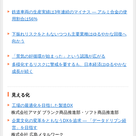
鉄道車両の生産実績は3年連続のマイナス ― アルミ合金の使
用割合は56%
下振れリスクをともないつつも主要業種はゆるやかな回復へ
向かう
「景気の好循環が始まった」という認識が広がる
多様化するリスクに警戒を要するも、日本経済はゆるやかな
成長が続く
見える化
工場の最適化を目指した製造DX
株式会社アマダ ブランク商品推進部・ソフト商品推進部
企業文化の変革をともなうDXを追求 ― 「データドリブン経
営」を目指す
株式会社 広島メタルワーク