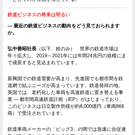
鉄道ビジネスの将来は明るい
― 最近の鉄道ビジネスの動向をどう見ておられます
か。
弘中善昭社長
（以下、姓のみ） 世界の鉄道市場は
年々拡大し、2019～2021年には年間24兆円の規模にま
で成長すると見込まれています。
新興国での鉄道需要が高まり、先進国でも都市間を鉄
道網で結ぶニーズが高まっています。鉄道発祥の地、
英国では、老朽化した車両を高速鉄道に置き替える事
業 ― 都市間高速鉄道計画（IEP）がはじまっており、
このビジネスは日立製作所様が約8,000億円（車両866
両）で受注されています。
鉄道車両メーカーの「ビッグ3」の間では急速に合従連