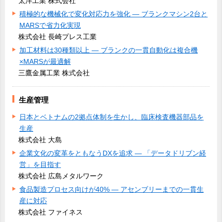
太洋工業 株式会社
積極的な機械化で変化対応力を強化 ― ブランクマシン2台と
MARSで省力化実現
株式会社 長崎プレス工業
加工材料は30種類以上 ― ブランクの一貫自動化は複合機
×MARSが最適解
三鷹金属工業 株式会社
生産管理
日本とベトナムの2拠点体制を生かし、臨床検査機器部品を
生産
株式会社 大島
企業文化の変革をともなうDXを追求 ― 「データドリブン経
営」を目指す
株式会社 広島メタルワーク
食品製造プロセス向けが40% ― アセンブリーまでの一貫生
産に対応
株式会社 ファイネス