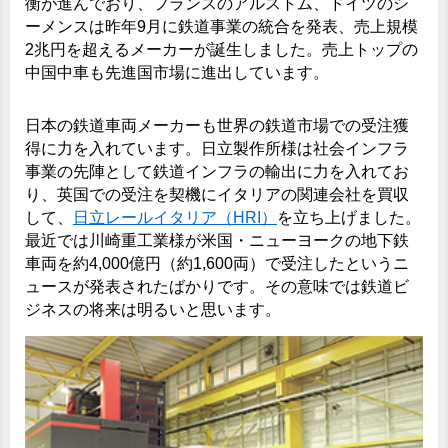
衡が進んでおり、フランスのアルストム、ドイツのシ
ーメンスは昨年9月に鉄道事業の統合を発表、売上規模
2兆円を超えるメーカーが誕生しました。売上トップの
中国中車も先進国市場に進出しています。
日本の鉄道車両メーカーも世界の鉄道市場での受注獲
得に力を入れています。日立製作所様は社会インフラ
事業の先陣として鉄道インフラの輸出に力を入れてお
り、英国での受注を契機にイタリアの関連会社を買収
して、
日立レールイタリア（HRI）
を立ち上げました。
最近では川崎重工業様が米国・ニューヨークの地下鉄
車両を約4,000億円（約1,600両）で受注したというニ
ュースが発表されたばかりです。その意味では鉄道ビ
ジネスの将来は明るいと思います。