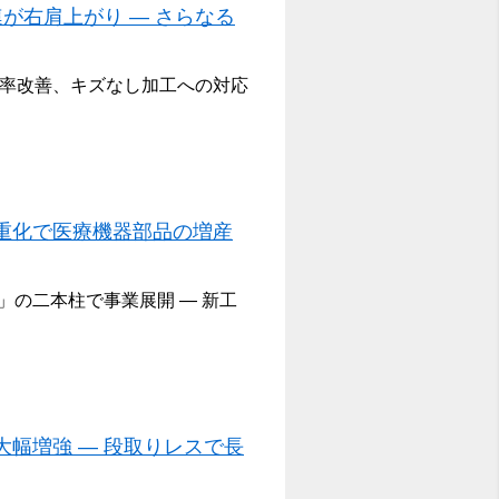
が右肩上がり ― さらなる
稼働率改善、キズなし加工への対応
重化で医療機器部品の増産
の二本柱で事業展開 ― 新工
幅増強 ― 段取りレスで長