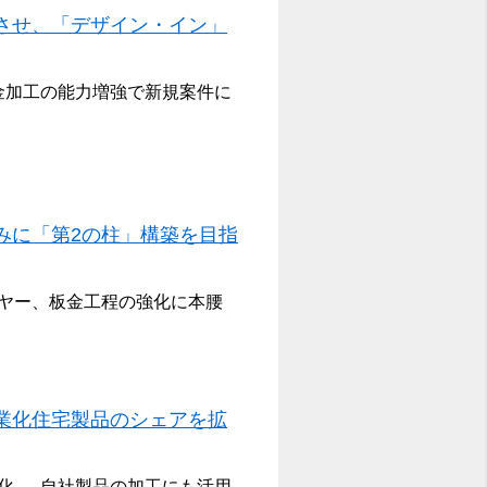
させ、「デザイン・イン」
金加工の能力増強で新規案件に
みに「第2の柱」構築を目指
ヤー、板金工程の強化に本腰
業化住宅製品のシェアを拡
 ― 自社製品の加工にも活用