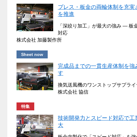
プレス・板金の両輪体制を充実
を推進
「深絞り加工」が最大の強み ― 板
対応
株式会社 加藤製作所
Sheet now
完成品までの一貫生産体制を強
す
換気送風機のワンストップサプライ
株式会社 協信
特集
技術開発力とスピード対応で工
大
板金内製化で「スピード対応」を強化