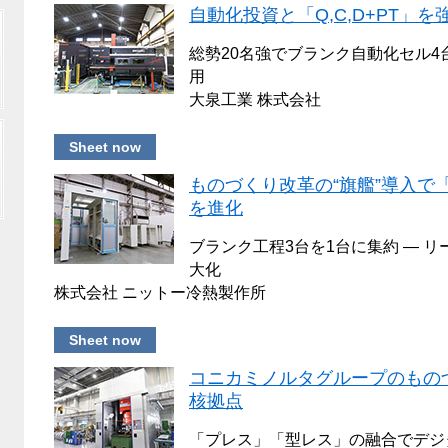
自動化投資と「Q,C,D+PT」
総勢20名強でブランク自動化セル4
用
大泉工業 株式会社
Sheet now
ものづくり改革の“旗艦”導入で
を進化
ブランク工程3台を1台に集約 ― 
大化
株式会社 ニットー冷熱製作所
Sheet now
コニカミノルタグループのもの
核拠点
「プレス」「型レス」の融合でデジ