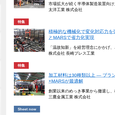
市場拡大が続く半導体製造装置向け
太洋工業 株式会社
特集
積極的な機械化で変化対応力を強
とMARSで省力化実現
「温故知新」を経営理念にかかげ、
株式会社 長崎プレス工業
特集
加工材料は30種類以上 ― ブ
×MARSが最適解
創業以来のめっき事業から撤退し、
三鷹金属工業 株式会社
Sheet now