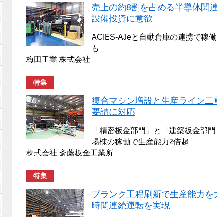
売上の約8割を占める半導体関連
設備投資に意欲
ACIES-AJeと自動倉庫の連携で
も
梅田工業 株式会社
特集
複合マシン増設と生産ライン二
要請に対応
「精密板金部門」と「建築板金部門」
場棟の稼働で生産能力2倍超
株式会社 斎藤板金工業所
特集
ブランク工程刷新で生産能力を大
時間連続運転を実現