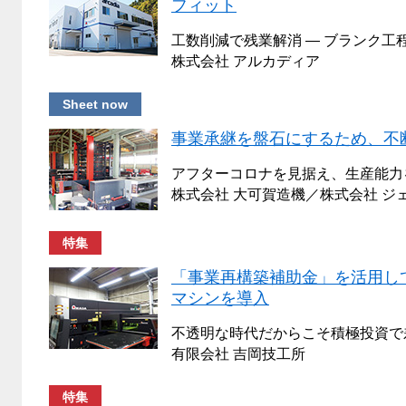
フィット
工数削減で残業解消 ― ブランク工程
株式会社 アルカディア
Sheet now
事業承継を盤石にするため、不
アフターコロナを見据え、生産能力
株式会社 大可賀造機／株式会社 ジ
特集
「事業再構築補助金」を活用し
マシンを導入
不透明な時代だからこそ積極投資で
有限会社 吉岡技工所
特集