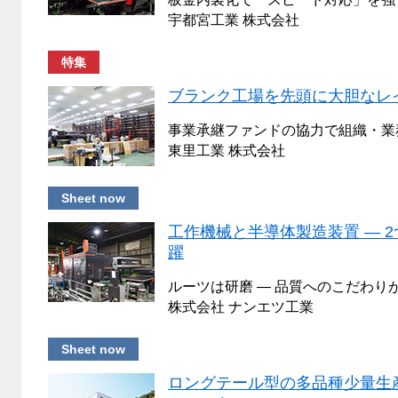
宇都宮工業 株式会社
特集
ブランク工場を先頭に大胆なレ
事業承継ファンドの協力で組織・業
東里工業 株式会社
Sheet now
工作機械と半導体製造装置 ― 
躍
ルーツは研磨 ― 品質へのこだわり
株式会社 ナンエツ工業
Sheet now
ロングテール型の多品種少量生