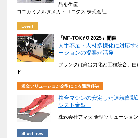
品を生産
コニカミノルタメカトロニクス 株式会社
Event
「MF-TOKYO 2025」開催
人手不足・人材多様化に対応す
ーションの提案が活発
ブランクは高出力化と工程統合、曲
ド
板金ソリューション金型による課題解決
複合マシンの安定した連続自動
シスト金型」
株式会社アマダ 金型ソリューション
Sheet now