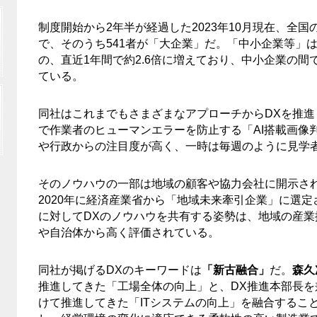
制度開始から2年半が経過した2023年10月現在、全国
で、そのうち541者が「大企業」だ。「中小企業等」は2
の、直近1年間で約2.6倍に増えており、中小企業の間
ている。
同社はこれまでもさまざまなアプローチからDXを推
で作業者のヒューマンエラーを防止する「AI搭載画像
や行政からの注目度が高く、一時は毎週のように見学
そのノウハウの一部は地域の顧客や協力会社に開示さ
2020年に経済産業省から「地域未来牽引企業」に選
に対してDXのノウハウを共有する姿勢は、地域の産
や自治体から高く評価されている。
同社が掲げるDXのキーワードは
「新古融合」
だ。
森久
推進してきた「工場全体の向上」と、DX推進本部長を
けて推進してきた「ITシステムの向上」を融合するこ