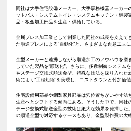
同社は大手住宅設備メーカー、大手事務機器メーカー
ットバス・システムトイレ・システムキッチン・鋼製
品・板金加工部品を生産・供給している。
金属プレス加工業として創業した同社の成長を支えて
た順送プレスによる“自動化”と、さまざまな創意工夫に
金型メーカーと連携しながら順送加工のノウハウを磨
していた製品を“順送化”。さらに、多数制御システム
やステージ交換式順送金型、特殊な技法を採り入れた
術により“工程短縮”を実現し、コストダウンと付加価
住宅設備用部品や鋼製家具部品は穴位置ちがいや寸法
生産へとシフトする傾向にある。そうした中で、同社
テージ交換式順送金型の技術は絶大な効果を発揮した。
の順送金型で対応するケースもあり、金型製作費の大