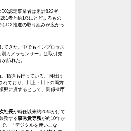
のDX認定事業者は累計822者
81者と約1/3にとどまるもの
でもDX推進の取り組みが広がっ
進してきた。中でもインプロセス
判別カメラセンサー」は取引先
者が訪れた。
れ、指導も行っている。同社は
定されており、川上・川下の両方
業振興に資するとして、関係省庁
次社長
が就任以来約20年かけて
兼務する
森秀貴専務
が約10年か
とで、「デジタルを使いこな