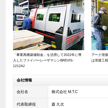
「事業再構築補助金」を活用して2022年に導
アーク溶
入したファイバーレーザマシンBREVIS-
は溶接工
1212AJ
会社情報
会社名
株式会社 M.T.C
代表取締役
森 久次