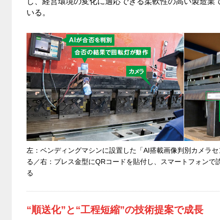
し、経営環境の変化に適応できる柔軟性の高い製造業
いる。
左：ベンディングマシンに設置した「AI搭載画像判別カメラ
る／右：プレス金型にQRコードを貼付し、スマートフォンで
る
“順送化”と“工程短縮”の技術提案で成長