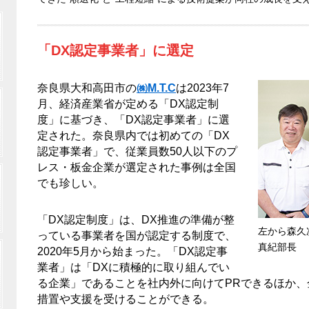
「DX認定事業者」に選定
奈良県大和高田市の
㈱M.T.C
は2023年7
月、経済産業省が定める「DX認定制
度」に基づき、「DX認定事業者」に選
定された。奈良県内では初めての「DX
認定事業者」で、従業員数50人以下のプ
レス・板金企業が選定された事例は全国
でも珍しい。
「DX認定制度」は、DX推進の準備が整
左から森久
っている事業者を国が認定する制度で、
真紀部長
2020年5月から始まった。「DX認定事
業者」は「DXに積極的に取り組んでい
る企業」であることを社内外に向けてPRできるほか
措置や支援を受けることができる。