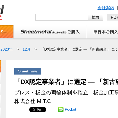
会社案内
2023年
>
12月
>
「DX認定事業者」に選定 ― 「新古融合」によ
Sheet now
「DX認定事業者」に選定 ― 「新古
プレス・板金の両輪体制を確立―板金加工
株式会社 M.T.C
Pocket