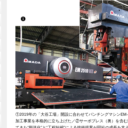
①2019年の「大谷工場」開設に合わせてパンチングマシンEM-
加工事業を本格的に立ち上げた／②サーボプレス（奥）を含む
てきた“順送化”と“工程短縮”による技術提案が同社の成長を支