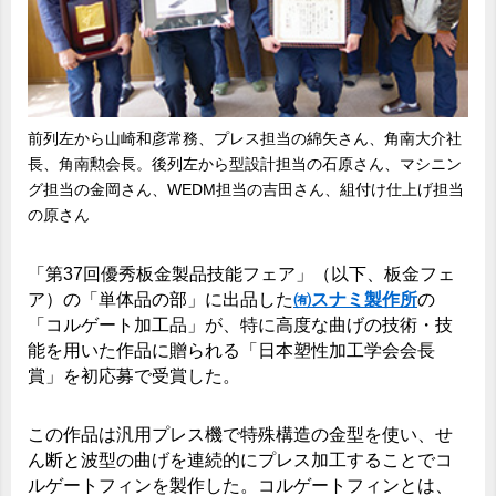
前列左から山崎和彦常務、プレス担当の綿矢さん、角南大介社
長、角南勲会長。後列左から型設計担当の石原さん、マシニン
グ担当の金岡さん、WEDM担当の吉田さん、組付け仕上げ担当
の原さん
「第37回優秀板金製品技能フェア」（以下、板金フェ
ア）の「単体品の部」に出品した
㈲スナミ製作所
の
「コルゲート加工品」が、特に高度な曲げの技術・技
能を用いた作品に贈られる「日本塑性加工学会会長
賞」を初応募で受賞した。
この作品は汎用プレス機で特殊構造の金型を使い、せ
ん断と波型の曲げを連続的にプレス加工することでコ
ルゲートフィンを製作した。コルゲートフィンとは、