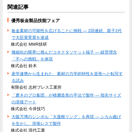
関連記事
優秀板金製品技能フェア
板金素材の可能性を広げることに挑戦 ― 2回連続、親子2代
で大臣賞受賞を達成
株式会社 MMR技研
微細化の限界に挑んだコネクタソケット端子 ― 経営理念
「不への挑戦」を体現
株式会社 鈴木
産学連携から生まれた、素材の力学的特性を造形へと転写す
る試み
有限会社 志村プレス工業所
「磨きのプロ集団」が積層造形の手法で製作 ― 指先サイズ
の溶接アート
株式会社 今井技巧
大阪万博のシンボル「大屋根リング」を再現 ― シカル曲げ
を生かし、溶接レスで製作
株式会社 現代工業