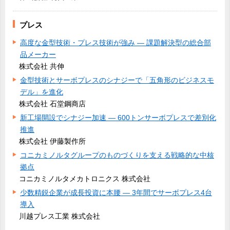
プレス
高度な金型技術・プレス技術が強み ― 課題解決型の総合部
品メーカー
株式会社 共伸
金型技術とサーボプレスのシナジーで「五角形のビジネスモ
デル」を進化
株式会社 石堂鋼商店
新工場開設でシナジー加速 ― 600トンサーボプレスで差別化
推進
株式会社 伊藤製作所
コニカミノルタグループのものづくりを支える戦略的な中核
拠点
コニカミノルタメカトロニクス 株式会社
少数精鋭企業が成長投資に本腰 ― 3年間でサーボプレス4台
導入
川越プレス工業 株式会社