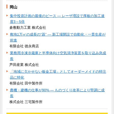
岡山
集中投資計画の最後のピース ― レーザ増設で厚板の加工速
度3～5倍
倉敷動力工業 株式会社
敷地1万㎡の成長の“器” ― 新工場開設で自動化・一貫生産が
前進
有限会社 徳永商店
業務用冷凍冷蔵庫と半導体向け空気清浄装置を取り込み急成
長
芦田産業 株式会社
「地域に欠かせない板金工場」としてオーダーメイドの特注
品に特化
有限会社 田中製作所
農機・建機の仕事が90% ― ものづくり改革により堅調に成
長
株式会社 三宅製作所