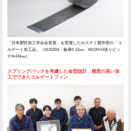
「日本塑性加工学会会長賞」を受賞した㈲スナミ製作所の「コ
ルゲート加工品」（SUS304・板厚0.15㎜、W100×D送りピッ
チ9×H4㎜）
スプリングバックを考慮した金型設計、精度の高い加
工でできたコルゲートフィン