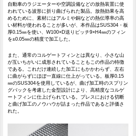
自動車のラジエーターや空調設備などの放熱装置に使
われている波形に折り曲げられた製品。放熱効果を高
めるために、素材にはアルミや銅などの熱伝導率の高
い材料が使われることが多いが、本作品はSUS304・板
厚0.15㎜を使い、W100×D送りピッチ9×H4㎜のフィン
を±0.05㎜の精度で加工した。
また、通常のコルゲートフィンとは異なり、小さな山
が互いちがいに成形されていることもこの作品の特徴
である。これだけ連続した加工にもかかわらず、左右
に曲がらずにほぼ一直線に仕上がっている。板厚0.15
㎜のSUS304を使用しているが、曲げ加工時のスプリン
グバックを考慮した金型設計により、高精度なコルゲ
ートフィンに仕上げられている。プレスにおける切断
と曲げ加工のノウハウが詰まった作品であると評価さ
れた。