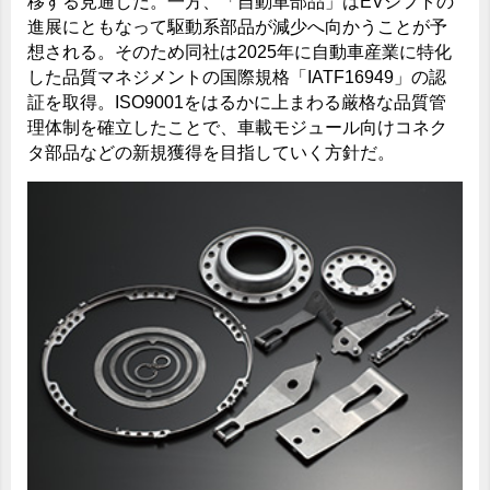
移する見通しだ。一方、「自動車部品」はEVシフトの
進展にともなって駆動系部品が減少へ向かうことが予
想される。そのため同社は2025年に自動車産業に特化
した品質マネジメントの国際規格「IATF16949」の認
証を取得。ISO9001をはるかに上まわる厳格な品質管
理体制を確立したことで、車載モジュール向けコネク
タ部品などの新規獲得を目指していく方針だ。