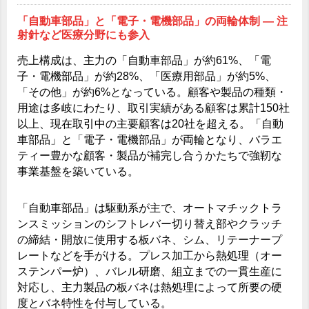
「自動車部品」と「電子・電機部品」の両輪体制 ― 注
射針など医療分野にも参入
売上構成は、主力の「自動車部品」が約61%、「電
子・電機部品」が約28%、「医療用部品」が約5%、
「その他」が約6%となっている。顧客や製品の種類・
用途は多岐にわたり、取引実績がある顧客は累計150社
以上、現在取引中の主要顧客は20社を超える。「自動
車部品」と「電子・電機部品」が両輪となり、バラエ
ティー豊かな顧客・製品が補完し合うかたちで強靭な
事業基盤を築いている。
「自動車部品」は駆動系が主で、オートマチックトラ
ンスミッションのシフトレバー切り替え部やクラッチ
の締結・開放に使用する板バネ、シム、リテーナープ
レートなどを手がける。プレス加工から熱処理（オー
ステンパー炉）、バレル研磨、組立までの一貫生産に
対応し、主力製品の板バネは熱処理によって所要の硬
度とバネ特性を付与している。