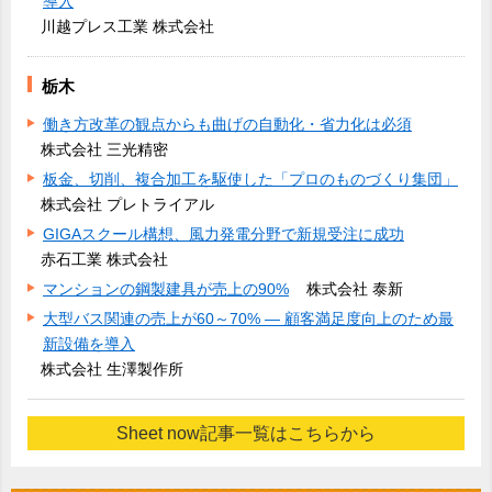
導入
川越プレス工業 株式会社
栃木
働き方改革の観点からも曲げの自動化・省力化は必須
株式会社 三光精密
板金、切削、複合加工を駆使した「プロのものづくり集団」
株式会社 プレトライアル
GIGAスクール構想、風力発電分野で新規受注に成功
赤石工業 株式会社
マンションの鋼製建具が売上の90%
株式会社 泰新
大型バス関連の売上が60～70% ― 顧客満足度向上のため最
新設備を導入
株式会社 生澤製作所
Sheet now記事一覧はこちらから