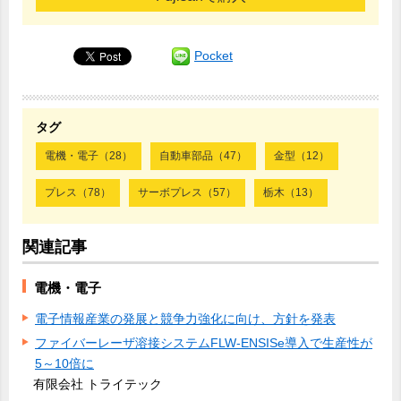
Pocket
タグ
電機・電子（28）
自動車部品（47）
金型（12）
プレス（78）
サーボプレス（57）
栃木（13）
関連記事
電機・電子
電子情報産業の発展と競争力強化に向け、方針を発表
ファイバーレーザ溶接システムFLW-ENSISe導入で生産性が
5～10倍に
有限会社 トライテック