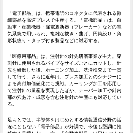
「電子部品」は、携帯電話のコネクタに代表される微
細部品を高速プレスで生産する。「電機部品」は、自
動車・産業機器・漏電遮断器（ブレーカー）などの電
気系統で用いられ、複雑な抜き・曲げ、円筒絞り・角
形状絞り・タップ付き製品などに対応する。
「医療用部品」は、注射針の針先研磨事業が主力。穿
刺針に使用されるパイプをサイズごとにカットし、針
先を研磨した後、ホーニング加工、洗浄検査まで一貫
して行う。さらに近年は、プレス加工とのシナジーに
よる高付加価値化にも挑戦。カーリング加工を応用し
て注射針の量産を実現したほか、テーパー加工や針内
部の穴あけ・成形を含む注射針の生産にも対応してい
る。
足もとでは、半導体をはじめとする情報通信分野の活
況にともない「電子部品」が好調で、今後も堅調に推