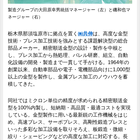
製造グループの大田原幸男統括マネージャー（左）と磯和也マ
ネージャー（右）
栃木県那須塩原市に拠点を置く
㈱共伸
は、高度な金型
技術・プレス加工技術を強みとする課題解決型の総合
部品メーカー。精密順送金型の設計・製作を中核と
し、プレス加工から熱処理、バレル研磨、組立、自動
化設備の開発・製造まで一貫して手がける。1964年の
創業以来、自動車部品や電子・電機部品向けに1,000型
以上の金型を製作し、金属プレス加工のノウハウを蓄
積してきた。
同社ではミクロン単位の精度が求められる精密順送金
型を100%内製し、短納期・高品質・最適コストを実現
している。金型製作に用いる最新鋭の工作機械をはじ
め、高速プレス、サーボプレス、高剛性鍛造プレスと
いった多彩な加工設備を取りそろえ、板鍛造・微細・
絞り・シェービングなどの高度な加工に対応する。長