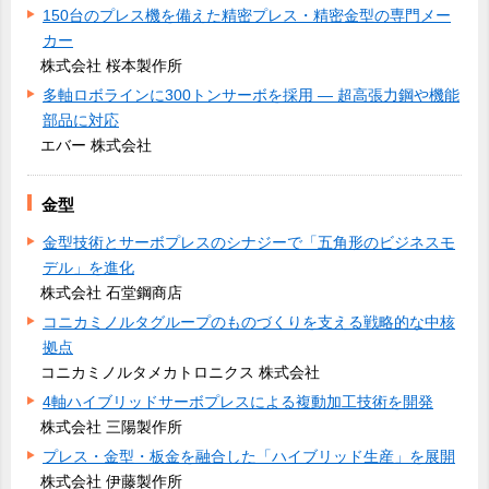
150台のプレス機を備えた精密プレス・精密金型の専門メー
カー
株式会社 桜本製作所
多軸ロボラインに300トンサーボを採用 ― 超高張力鋼や機能
部品に対応
エバー 株式会社
金型
金型技術とサーボプレスのシナジーで「五角形のビジネスモ
デル」を進化
株式会社 石堂鋼商店
コニカミノルタグループのものづくりを支える戦略的な中核
拠点
コニカミノルタメカトロニクス 株式会社
4軸ハイブリッドサーボプレスによる複動加工技術を開発
株式会社 三陽製作所
プレス・金型・板金を融合した「ハイブリッド生産」を展開
株式会社 伊藤製作所