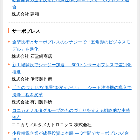
合
株式会社 建和
サーボプレス
金型技術とサーボプレスのシナジーで「五角形のビジネスモ
デル」を進化
株式会社 石堂鋼商店
新工場開設でシナジー加速 ― 600トンサーボプレスで差別化
推進
株式会社 伊藤製作所
「ものづくりの“風景”を変えたい」 ― シート洗浄機の導入で
洗浄工程を変革
株式会社 有川製作所
コニカミノルタグループのものづくりを支える戦略的な中核
拠点
コニカミノルタメカトロニクス 株式会社
少数精鋭企業が成長投資に本腰 ― 3年間でサーボプレス4台