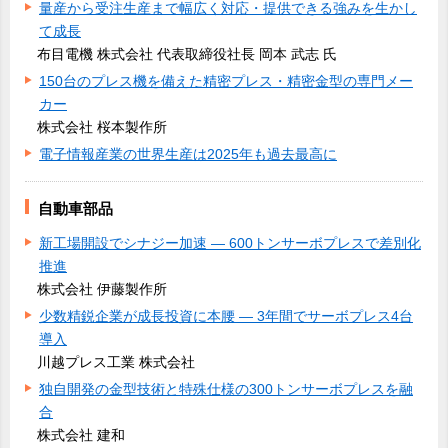
量産から受注生産まで幅広く対応・提供できる強みを生かし
て成長
布目電機 株式会社 代表取締役社長 岡本 武志 氏
150台のプレス機を備えた精密プレス・精密金型の専門メー
カー
株式会社 桜本製作所
電子情報産業の世界生産は2025年も過去最高に
自動車部品
新工場開設でシナジー加速 ― 600トンサーボプレスで差別化
推進
株式会社 伊藤製作所
少数精鋭企業が成長投資に本腰 ― 3年間でサーボプレス4台
導入
川越プレス工業 株式会社
独自開発の金型技術と特殊仕様の300トンサーボプレスを融
合
株式会社 建和