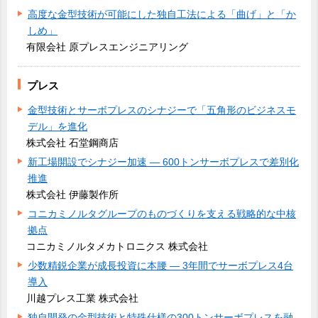
高度な金型技術が可能にした独自工法による「曲げ」と「か
しめ」
有限会社 原プレスエンジニアリング
プレス
金型技術とサーボプレスのシナジーで「五角形のビジネスモ
デル」を進化
株式会社 石堂鋼商店
新工場開設でシナジー加速 ― 600トンサーボプレスで差別化
推進
株式会社 伊藤製作所
コニカミノルタグループのものづくりを支える戦略的な中核
拠点
コニカミノルタメカトロニクス 株式会社
少数精鋭企業が成長投資に本腰 ― 3年間でサーボプレス4台
導入
川越プレス工業 株式会社
独自開発の金型技術と特殊仕様の300トンサーボプレスを融