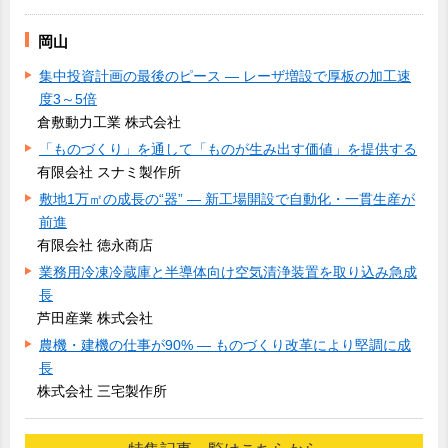
岡山
集中投資計画の最後のピース ― レーザ増設で厚板の加工速
度3～5倍
倉敷動力工業 株式会社
「ものづくり」を通して「ものが生み出す価値」を提供する
有限会社 スナミ製作所
敷地1万㎡の成長の“器” ― 新工場開設で自動化・一貫生産が
前進
有限会社 徳永商店
業務用冷凍冷蔵庫と半導体向け空気清浄装置を取り込み急成
長
芦田産業 株式会社
農機・建機の仕事が90% ― ものづくり改革により堅調に成
長
株式会社 三宅製作所