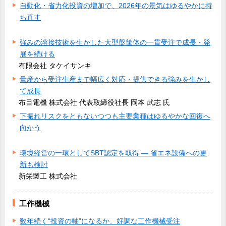
自動化・省力化投資の増加で、2026年の景気はゆるやかに持
ち直す
強みの溶接技術を生かした大型盤筐体の一貫受注で成長・発
展を続ける
有限会社 タケイサンキ
量産から受注生産まで幅広く対応・提供できる強みを生かし
て成長
布目電機 株式会社 代表取締役社長 岡本 武志 氏
下振れリスクをともないつつも主要業種はゆるやかな回復へ
向かう
環境経営の一環としてSBT認定を取得 ― 省エネ設備への更
新も検討
新栄製工 株式会社
工作機械
数年続く“投資の軸”になるか、好調な工作機械受注