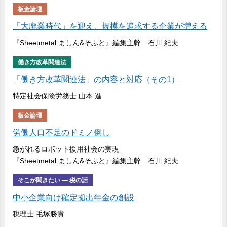
板金論壇
「大廃業時代」を迎え、規模を追求する企業が増える
『Sheetmetal ましん&そふと』編集主幹 石川 紀夫
働き方改革関連法
「働き方改革関連法」の内容と対応（その1）
特定社会保険労務士 山本 進
板金論壇
労働人口不足のドミノ倒し
急がれるロボット援用社会の実現
『Sheetmetal ましん&そふと』編集主幹 石川 紀夫
そこが聞きたい ― 税の話
中小企業向け確定拠出年金の創設
税理士 毛塚勝貴