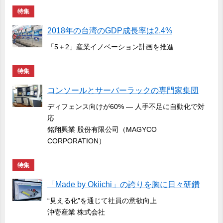
特集
2018年の台湾のGDP成長率は2.4%
「5＋2」産業イノベーション計画を推進
特集
コンソールとサーバーラックの専門家集団
ディフェンス向けが60% ― 人手不足に自動化で対
応
銘翔興業 股份有限公司（MAGYCO
CORPORATION）
特集
「Made by Okiichi」の誇りを胸に日々研鑽
“見える化”を通じて社員の意欲向上
沖壱産業 株式会社