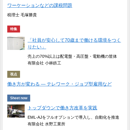
ワーケーションなどの課税問題
税理士 毛塚勝貴
特集
「社員が安心して70歳まで働ける環境をつく
りたい」
売上の70%以上は配電盤・高圧盤・電動機の筐体
有限会社 小林鉄工
視点
働き方が変わる ― テレワーク・ジョブ型雇用など
Sheet now
トップダウンで働き方改革を実践
EML-AJをフルオプションで導入し、自動化を推進
有限会社 水野工業所