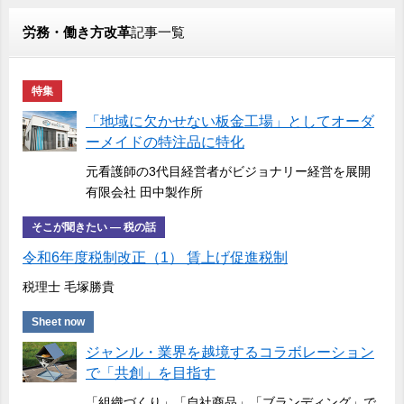
労務・働き方改革
記事一覧
特集
「地域に欠かせない板金工場」としてオーダ
ーメイドの特注品に特化
元看護師の3代目経営者がビジョナリー経営を展開
有限会社 田中製作所
そこが聞きたい ― 税の話
令和6年度税制改正（1） 賃上げ促進税制
税理士 毛塚勝貴
Sheet now
ジャンル・業界を越境するコラボレーション
で「共創」を目指す
「組織づくり」「自社商品」「ブランディング」で