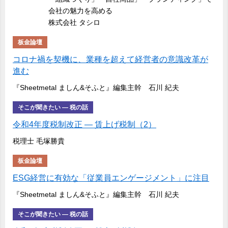
会社の魅力を高める
株式会社 タシロ
板金論壇
コロナ禍を契機に、業種を超えて経営者の意識改革が
進む
『Sheetmetal ましん&そふと』編集主幹 石川 紀夫
そこが聞きたい ― 税の話
令和4年度税制改正 ― 賃上げ税制（2）
税理士 毛塚勝貴
板金論壇
ESG経営に有効な「従業員エンゲージメント」に注目
『Sheetmetal ましん&そふと』編集主幹 石川 紀夫
そこが聞きたい ― 税の話