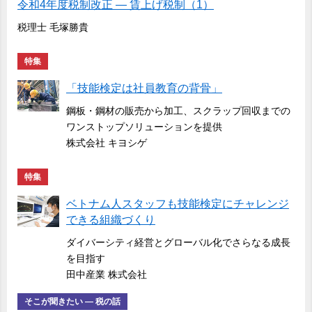
令和4年度税制改正 ― 賃上げ税制（1）
税理士 毛塚勝貴
特集
「技能検定は社員教育の背骨」
鋼板・鋼材の販売から加工、スクラップ回収までの
ワンストップソリューションを提供
株式会社 キヨシゲ
特集
ベトナム人スタッフも技能検定にチャレンジ
できる組織づくり
ダイバーシティ経営とグローバル化でさらなる成長
を目指す
田中産業 株式会社
そこが聞きたい ― 税の話