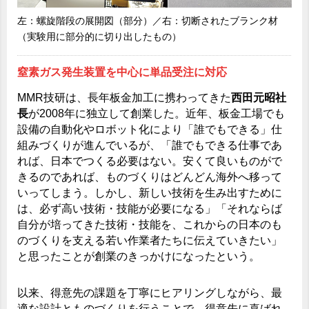
左：螺旋階段の展開図（部分）／右：切断されたブランク材
（実験用に部分的に切り出したもの）
窒素ガス発生装置を中心に単品受注に対応
MMR技研は、長年板金加工に携わってきた
西田元昭社
長
が2008年に独立して創業した。近年、板金工場でも
設備の自動化やロボット化により「誰でもできる」仕
組みづくりが進んでいるが、「誰でもできる仕事であ
れば、日本でつくる必要はない。安くて良いものがで
きるのであれば、ものづくりはどんどん海外へ移って
いってしまう。しかし、新しい技術を生み出すために
は、必ず高い技術・技能が必要になる」「それならば
自分が培ってきた技術・技能を、これからの日本のも
のづくりを支える若い作業者たちに伝えていきたい」
と思ったことが創業のきっかけになったという。
以来、得意先の課題を丁寧にヒアリングしながら、最
適な設計とものづくりを行うことで、得意先に喜ばれ