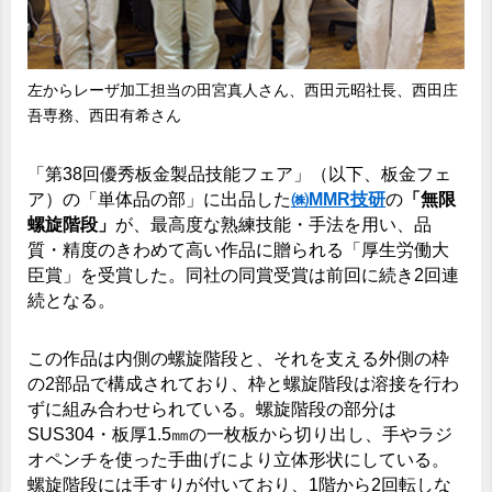
左からレーザ加工担当の田宮真人さん、西田元昭社長、西田庄
吾専務、西田有希さん
「第38回優秀板金製品技能フェア」（以下、板金フェ
ア）の「単体品の部」に出品した
㈱MMR技研
の
「無限
螺旋階段」
が、最高度な熟練技能・手法を用い、品
質・精度のきわめて高い作品に贈られる「厚生労働大
臣賞」を受賞した。同社の同賞受賞は前回に続き2回連
続となる。
この作品は内側の螺旋階段と、それを支える外側の枠
の2部品で構成されており、枠と螺旋階段は溶接を行わ
ずに組み合わせられている。螺旋階段の部分は
SUS304・板厚1.5㎜の一枚板から切り出し、手やラジ
オペンチを使った手曲げにより立体形状にしている。
螺旋階段には手すりが付いており、1階から2回転しな