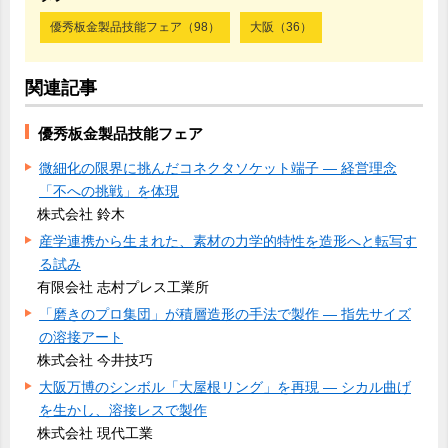
優秀板金製品技能フェア（98）
大阪（36）
関連記事
優秀板金製品技能フェア
微細化の限界に挑んだコネクタソケット端子 ― 経営理念
「不への挑戦」を体現
株式会社 鈴木
産学連携から生まれた、素材の力学的特性を造形へと転写す
る試み
有限会社 志村プレス工業所
「磨きのプロ集団」が積層造形の手法で製作 ― 指先サイズ
の溶接アート
株式会社 今井技巧
大阪万博のシンボル「大屋根リング」を再現 ― シカル曲げ
を生かし、溶接レスで製作
株式会社 現代工業