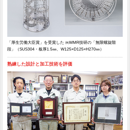
「厚生労働大臣賞」を受賞した ㈱MMR技研の「無限螺旋階
段」（SUS304・板厚1.5㎜、W125×D125×H270㎜）
熟練した設計と加工技術を評価