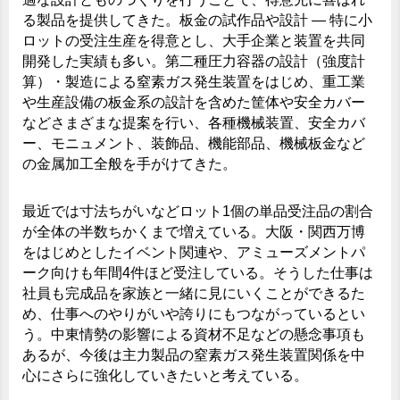
る製品を提供してきた。板金の試作品や設計 ― 特に小
ロットの受注生産を得意とし、大手企業と装置を共同
開発した実績も多い。第二種圧力容器の設計（強度計
算）・製造による窒素ガス発生装置をはじめ、重工業
や生産設備の板金系の設計を含めた筐体や安全カバー
などさまざまな提案を行い、各種機械装置、安全カバ
ー、モニュメント、装飾品、機能部品、機械板金など
の金属加工全般を手がけてきた。
最近では寸法ちがいなどロット1個の単品受注品の割合
が全体の半数ちかくまで増えている。大阪・関西万博
をはじめとしたイベント関連や、アミューズメントパ
ーク向けも年間4件ほど受注している。そうした仕事は
社員も完成品を家族と一緒に見にいくことができるた
め、仕事へのやりがいや誇りにもつながっているとい
う。中東情勢の影響による資材不足などの懸念事項も
あるが、今後は主力製品の窒素ガス発生装置関係を中
心にさらに強化していきたいと考えている。