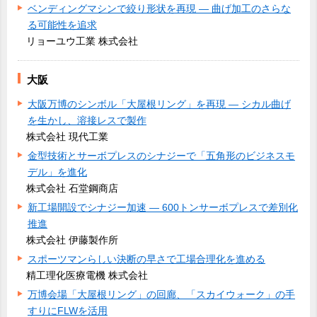
ベンディングマシンで絞り形状を再現 ― 曲げ加工のさらな
る可能性を追求
リョーユウ工業 株式会社
大阪
大阪万博のシンボル「大屋根リング」を再現 ― シカル曲げ
を生かし、溶接レスで製作
株式会社 現代工業
金型技術とサーボプレスのシナジーで「五角形のビジネスモ
デル」を進化
株式会社 石堂鋼商店
新工場開設でシナジー加速 ― 600トンサーボプレスで差別化
推進
株式会社 伊藤製作所
スポーツマンらしい決断の早さで工場合理化を進める
精工理化医療電機 株式会社
万博会場「大屋根リング」の回廊、「スカイウォーク」の手
すりにFLWを活用