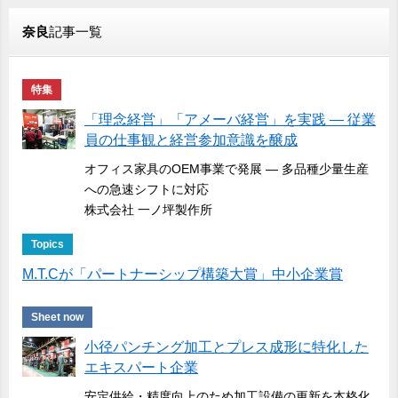
奈良
記事一覧
特集
「理念経営」「アメーバ経営」を実践 ― 従業
員の仕事観と経営参加意識を醸成
オフィス家具のOEM事業で発展 ― 多品種少量生産
への急速シフトに対応
株式会社 一ノ坪製作所
Topics
M.T.Cが「パートナーシップ構築大賞」中小企業賞
Sheet now
小径パンチング加工とプレス成形に特化した
エキスパート企業
安定供給・精度向上のため加工設備の更新を本格化