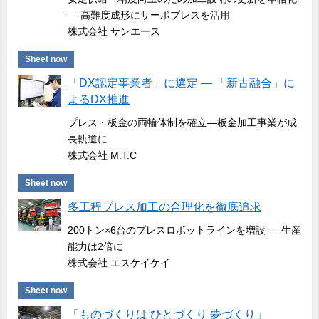
― 高難度成形にサーボプレスを活用
株式会社 サンエース
Sheet now
「DX認定事業者」に選定 ― 「新古融合」に
よるDX推進
プレス・板金の両輪体制を確立―板金加工事業が成
長軌道に
株式会社 M.T.C
Sheet now
多工程プレス加工の合理化を徹底追求
200トン×6台のプレスロボットラインを増設 ― 生産
能力は2倍に
株式会社 エスケイケイ
Sheet now
「ものづくりは ひとづくり 夢づくり」