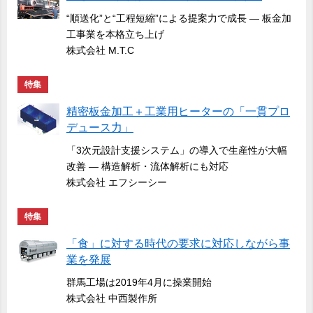
“順送化”と“工程短縮”による提案力で成長 ― 板金加
工事業を本格立ち上げ
株式会社 M.T.C
特集
精密板金加工＋工業用ヒーターの「一貫プロ
デュース力」
「3次元設計支援システム」の導入で生産性が大幅
改善 ― 構造解析・流体解析にも対応
株式会社 エフシーシー
特集
「食」に対する時代の要求に対応しながら事
業を発展
群馬工場は2019年4月に操業開始
株式会社 中西製作所