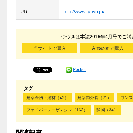
URL
http://www.ryuyo.jp/
つづきは本誌2016年4月号でご
当サイトで購入
Amazonで購入
Pocket
タグ
建築金物・建材（42）
建築内外装（21）
ワンス
ファイバーレーザマシン（163）
静岡（34）
関連記事