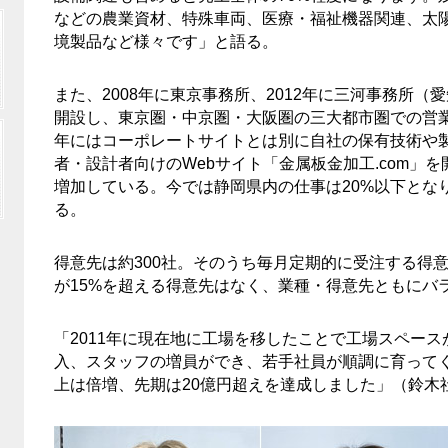
などの農業資材、特殊車両、医療・福祉機器関連、太
境製品など様々です」と語る。
また、2008年に東京事務所、2012年に三河事務所（
開設し、東京圏・中京圏・大阪圏の三大都市圏での営業
年にはコーポレートサイトとは別に自社の保有技術や
者・設計者向けのWebサイト「金属板金加工.com」を
増加している。今では静岡県内の仕事は20%以下とな
る。
得意先は約300社。そのうち毎月定期的に受注する得意
が15%を超える得意先はなく、業種・得意先ともにバ
「2011年に現在地に工場を移したことで工場スペー
入、スタッフの増員ができ、若手社員が順調に育って
上は倍増、先期は20億円超えを達成しました」（鈴木