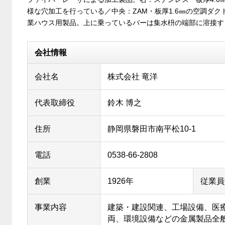
様な穴加工を行っている／中央：ZAM・板厚1.6㎜の空調ダク
業ハウス用製品。上に乗っているバーは集水枡の端部に溶接す
会社情報
会社名
株式会社 竜洋
代表取締役
鈴木 博之
住所
静岡県磐田市南平松10-1
電話
0538-66-2808
創業
1926年
従業員
事業内容
建築・建設関連、工場設備、医
両、環境設備などの金属製品全