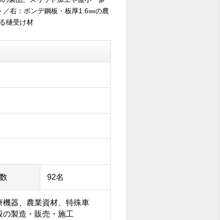
ト／右：ボンデ鋼板・板厚1.6㎜の農
る樋受け材
数
92名
療機器、農業資材、特殊車
般の製造・販売・施工