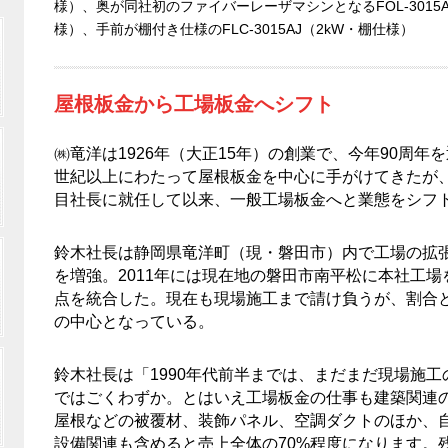
様）、奥が同社初のファイバーレーザマシンとなるFOL-3015
様）、手前が棚付き仕様のFLC-3015AJ（2kW・棚仕様）
屋根板金から工場板金へシフト
㈱竜洋は1926年（大正15年）の創業で、今年90周
世紀以上にわたって屋根板金を中心に手がけてきたが、1
目社長に就任して以来、一般工場板金へと業態をシフ
鈴木社長は静岡県竜洋町（現・磐田市）内で工場の拡
を増強。2011年には現在地の磐田市南平松に本社工
点を統合した。現在も現場施工まで請け負うが、割合
の中心となっている。
鈴木社長は「1990年代前半までは、まだまだ現場施
ではごくわずか。とはいえ工場板金の仕事も建築関連
屋根などの被覆材、装飾パネル、空調ダクトのほか、
設備関連も含めると売上全体の70%程度になります。