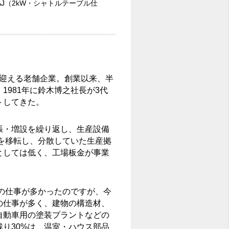
AJ（2kW・シャトルテーブル仕
年を迎える老舗企業。創業以来、半
981年に鈴木博之社長が3代
トしてきた。
張・増設を繰り返し、生産設備
場を移転し、分散していた生産拠
としては低く、工場板金が事業
工の仕事が多かったのですが、今
の仕事が多く、建物の構造材、
自動車用の塗装プラントなどの
残り30%は、温室・ハウス部品