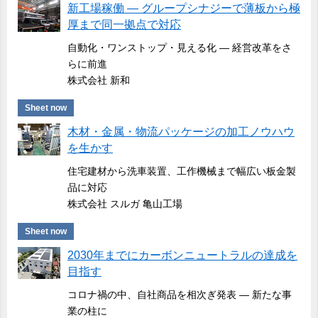
新工場稼働 ― グループシナジーで薄板から極
厚まで同一拠点で対応
自動化・ワンストップ・見える化 ― 経営改革をさ
らに前進
株式会社 新和
Sheet now
木材・金属・物流パッケージの加工ノウハウ
を生かす
住宅建材から洗車装置、工作機械まで幅広い板金製
品に対応
株式会社 スルガ 亀山工場
Sheet now
2030年までにカーボンニュートラルの達成を
目指す
コロナ禍の中、自社商品を相次ぎ発表 ― 新たな事
業の柱に