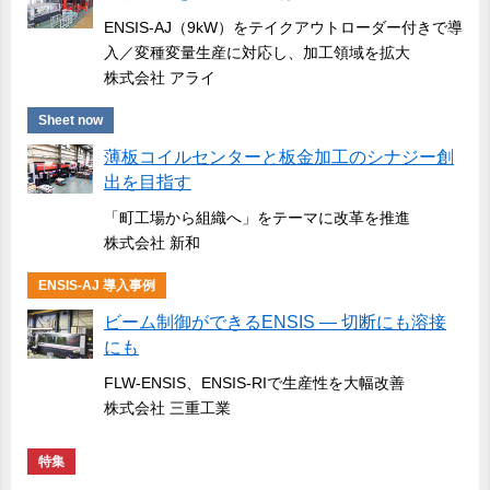
ENSIS-AJ（9kW）をテイクアウトローダー付きで導
入／変種変量生産に対応し、加工領域を拡大
株式会社 アライ
Sheet now
薄板コイルセンターと板金加工のシナジー創
出を目指す
「町工場から組織へ」をテーマに改革を推進
株式会社 新和
ENSIS-AJ 導入事例
ビーム制御ができるENSIS ― 切断にも溶接
にも
FLW-ENSIS、ENSIS-RIで生産性を大幅改善
株式会社 三重工業
特集