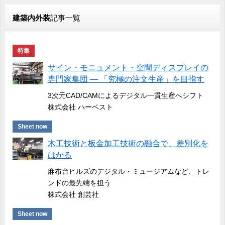
建築内外装
記事一覧
特集
サイン・モニュメント・空間ディスプレイの
専門家集団 ― 「究極の注文生産」を目指す
3次元CAD/CAMによるデジタル一貫生産へシフト
株式会社 ハーベスト
Sheet now
木工技術と板金加工技術の融合で、差別化を
はかる
麻布台ヒルズのデジタル・ミュージアムなど、トレ
ンドの最先端を担う
株式会社 創芸社
Sheet now