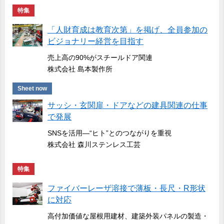
特集
「人財育成は教育次第」を掲げ、全員参加の
ビジョナリー経営を目指す
売上高の90%がスチールドア関連
株式会社 島本製作所
Sheet now
サッシ・玄関扉・ドアなどの建具関連の仕事
で発展
SNSを活用―“ヒト”とのつながりを重視
株式会社 森川ステンレス工芸
特集
ファイバーレーザ溶接で薄板・長尺・R形状
に対応
高付加価値な屋根用建材、建築外装パネルの製造・