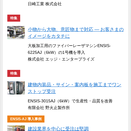
日崎工業 株式会社
特集
小物から大物、意匠物まで対応 ― お客さまの
イメージをカタチに
大板加工用のファイバーレーザマシンENSIS-
6225AJ（6kW）の1号機を導入
株式会社 エッジ・エンタープライズ
特集
建物内装品・サイン・案内板を施工までワン
ストップ受注
ENSIS-3015AJ（6kW）で生産性・品質を改善
有限会社 野火止製作所
ENSIS-AJ 導入事例
建設業界を中心に受注は堅調