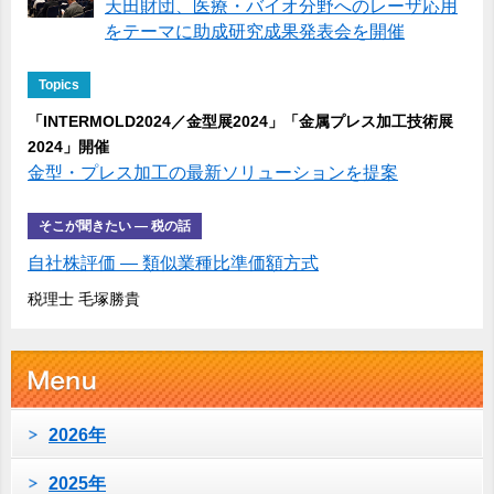
天田財団、医療・バイオ分野へのレーザ応用
をテーマに助成研究成果発表会を開催
Topics
「INTERMOLD2024／金型展2024」「金属プレス加工技術展
2024」開催
金型・プレス加工の最新ソリューションを提案
そこが聞きたい ― 税の話
自社株評価 ― 類似業種比準価額方式
税理士 毛塚勝貴
2026年
2025年