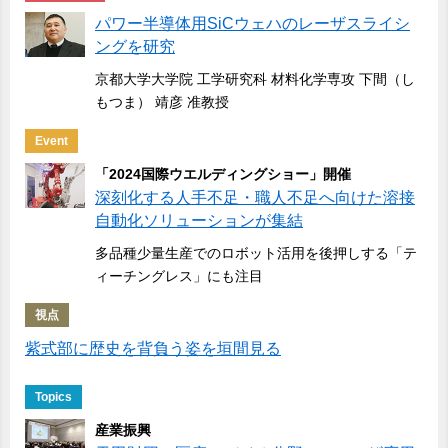
パワー半導体用SiCウェハのレーザスライシ
ングを研究
京都大学大学院 工学研究科 材料化学専攻 下間（し
もつま） 靖彦 准教授
Event
「2024国際ウエルディングショー」開催
深刻化する人手不足・職人不足へ向けた溶接
自動化ソリューションが集結
多品種少量生産でのロボット活用を後押しする「テ
ィーチングレス」にも注目
視点
紫式部に歴史を背負う姿を垣間見る
Topics
産業振興