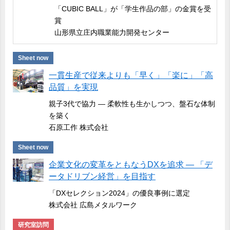
「CUBIC BALL」が「学生作品の部」の金賞を受
賞
山形県立庄内職業能力開発センター
Sheet now
一貫生産で従来よりも「早く」「楽に」「高
品質」を実現
親子3代で協力 ― 柔軟性も生かしつつ、盤石な体制
を築く
石原工作 株式会社
Sheet now
企業文化の変革をともなうDXを追求 ― 「デ
ータドリブン経営」を目指す
「DXセレクション2024」の優良事例に選定
株式会社 広島メタルワーク
研究室訪問