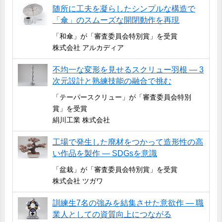
随所に工夫を凝らしたシンプルな構造で
「傘」のスムーズな開閉動作を再現
「和傘」が「審査委員会特別賞」を受賞
株式会社 アルカディア
不均一な変形を見せるスクリュー羽根 ― 3
次元設計と熟練技能の融合で挑む
「テーパースクリュー」が「審査委員会特別
賞」を受賞
絹川工業 株式会社
工場で発生した廃材をつかって造形性の高
い作品を製作 ― SDGsを意識
「盆栽」が「審査委員会特別賞」を受賞
株式会社 ツガワ
訓練生7名の強みを結集させた意欲作 ― 職
業人としての資質向上につながる