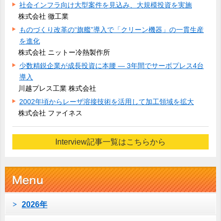
社会インフラ向け大型案件を見込み、大規模投資を実施
株式会社 徹工業
ものづくり改革の“旗艦”導入で「クリーン機器」の一貫生産
を進化
株式会社 ニットー冷熱製作所
少数精鋭企業が成長投資に本腰 ― 3年間でサーボプレス4台
導入
川越プレス工業 株式会社
2002年頃からレーザ溶接技術を活用して加工領域を拡大
株式会社 ファイネス
Interview記事一覧はこちらから
2026年