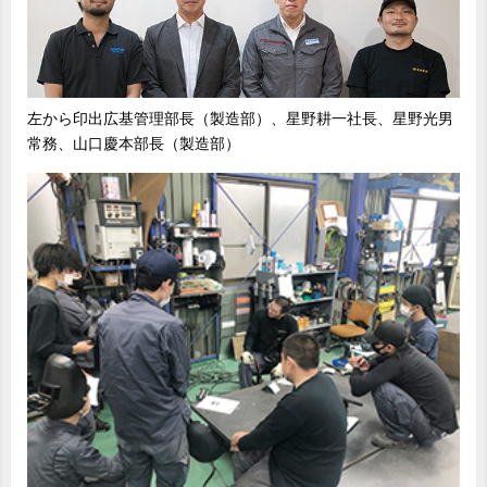
左から印出広基管理部長（製造部）、星野耕一社長、星野光男
常務、山口慶本部長（製造部）