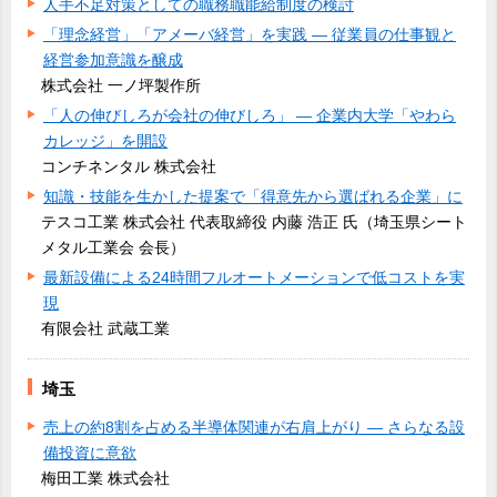
人手不足対策としての職務職能給制度の検討
「理念経営」「アメーバ経営」を実践 ― 従業員の仕事観と
経営参加意識を醸成
株式会社 一ノ坪製作所
「人の伸びしろが会社の伸びしろ」 ― 企業内大学「やわら
カレッジ」を開設
コンチネンタル 株式会社
知識・技能を生かした提案で「得意先から選ばれる企業」に
テスコ工業 株式会社 代表取締役 内藤 浩正 氏（埼玉県シート
メタル工業会 会長）
最新設備による24時間フルオートメーションで低コストを実
現
有限会社 武蔵工業
埼玉
売上の約8割を占める半導体関連が右肩上がり ― さらなる設
備投資に意欲
梅田工業 株式会社