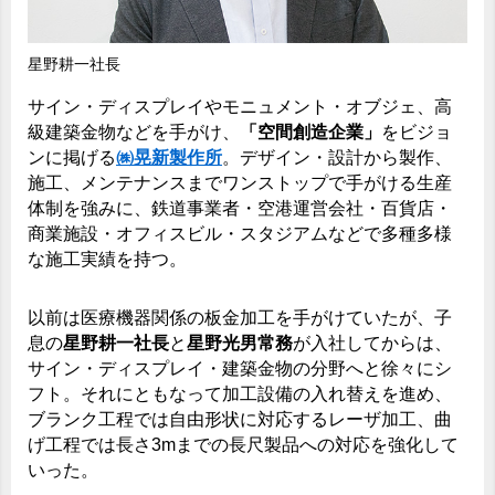
星野耕一社長
サイン・ディスプレイやモニュメント・オブジェ、高
級建築金物などを手がけ、
「空間創造企業」
をビジョ
ンに掲げる
㈱晃新製作所
。デザイン・設計から製作、
施工、メンテナンスまでワンストップで手がける生産
体制を強みに、鉄道事業者・空港運営会社・百貨店・
商業施設・オフィスビル・スタジアムなどで多種多様
な施工実績を持つ。
以前は医療機器関係の板金加工を手がけていたが、子
息の
星野耕一社長
と
星野光男常務
が入社してからは、
サイン・ディスプレイ・建築金物の分野へと徐々にシ
フト。それにともなって加工設備の入れ替えを進め、
ブランク工程では自由形状に対応するレーザ加工、曲
げ工程では長さ3mまでの長尺製品への対応を強化して
いった。