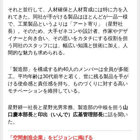
それと並行して、人材確保と人材育成には特に力を入
れてきた。同社が手がける製品はほとんどが一品一様
で、工業製品というよりは「アート寄り」（星野社
長）。そのため、大手ゼネコンや設計者、作家やデザ
イナーと向き合い、その思いをカタチにする役割を担
う同社のスタッフには、幅広い知識と技術に加え、人
間的な魅力も求められる。
「製造部」を構成する約40人のメンバーは全員が多能
工。平均年齢は30代前半と若く、世に残る製品を手が
ける使命感と責任感を持ち、ものづくりに対する高い
モチベーションを維持している。
星野耕一社長と星野光男常務、製造部の中核を担う
山
口慶本部長
と
印出（いんで）広基管理部長
に話を聞い
た。
「空間創造企業」をビジョンに掲げる