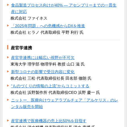
食品製造プロセス向けが40% ― アセンブリーまでの一貫生
産に対応
株式会社 ファイネス
「2025年問題」への危機感からDXを推進
株式会社 ヒラノ 代表取締役 平野 利行 氏
産官学連携
産官学連携には幅広い視野が不可欠
東海大学 理学部 物理学科 教授 山口 滋 氏
新型コロナの影響で受注内容に変化
株式会社 三松 代表取締役社長 田名部 徹朗 氏
“ものづくりの情報の上流”からコミットする
株式会社 浜野製作所 代表取締役CEO 浜野 慶一 氏
ニットー、医療向けウェアラブルチェア「アルケリス」のレ
ンタル販売を開始
産官連携で医療機器の売上比50%を目指す