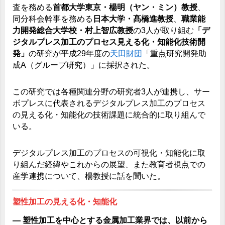
査を務める
首都大学東京・楊明（ヤン・ミン）教授
、
同分科会幹事を務める
日本大学・髙橋進教授
、
職業能
力開発総合大学校・村上智広教授
の3人が取り組む
「デ
ジタルプレス加工のプロセス見える化・知能化技術開
発」
の研究が平成29年度の
天田財団
「重点研究開発助
成A（グループ研究）」に採択された。
この研究では各種関連分野の研究者3人が連携し、サー
ボプレスに代表されるデジタルプレス加工のプロセス
の見える化・知能化の技術課題に統合的に取り組んで
いる。
デジタルプレス加工のプロセスの可視化・知能化に取
り組んだ経緯やこれからの展望、また教育者視点での
産学連携について、楊教授に話を聞いた。
塑性加工の見える化・知能化
― 塑性加工を中心とする金属加工業界では、以前から