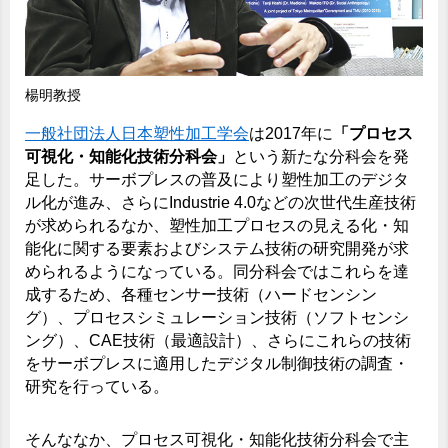
楊明教授
一般社団法人日本塑性加工学会
は2017年に
「プロセス
可視化・知能化技術分科会」
という新たな分科会を発
足した。サーボプレスの普及により塑性加工のデジタ
ル化が進み、さらにIndustrie 4.0などの次世代生産技術
が求められるなか、塑性加工プロセスの見える化・知
能化に関する要素およびシステム技術の研究開発が求
められるようになっている。同分科会ではこれらを達
成するため、各種センサー技術（ハードセンシン
グ）、プロセスシミュレーション技術（ソフトセンシ
ング）、CAE技術（最適設計）、さらにこれらの技術
をサーボプレスに適用したデジタル制御技術の調査・
研究を行っている。
そんななか、プロセス可視化・知能化技術分科会で主