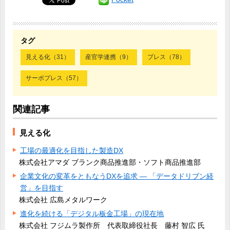
タグ
見える化（31）
産官学連携（9）
プレス（78）
サーボプレス（57）
関連記事
見える化
工場の最適化を目指した製造DX
株式会社アマダ ブランク商品推進部・ソフト商品推進部
企業文化の変革をともなうDXを追求 ― 「データドリブン経
営」を目指す
株式会社 広島メタルワーク
進化を続ける「デジタル板金工場」の現在地
株式会社 フジムラ製作所 代表取締役社長 藤村 智広 氏