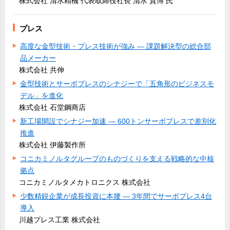
株式会社 清水精機 代表取締役社長 清水 貴博 氏
プレス
高度な金型技術・プレス技術が強み ― 課題解決型の総合部
品メーカー
株式会社 共伸
金型技術とサーボプレスのシナジーで「五角形のビジネスモ
デル」を進化
株式会社 石堂鋼商店
新工場開設でシナジー加速 ― 600トンサーボプレスで差別化
推進
株式会社 伊藤製作所
コニカミノルタグループのものづくりを支える戦略的な中核
拠点
コニカミノルタメカトロニクス 株式会社
少数精鋭企業が成長投資に本腰 ― 3年間でサーボプレス4台
導入
川越プレス工業 株式会社