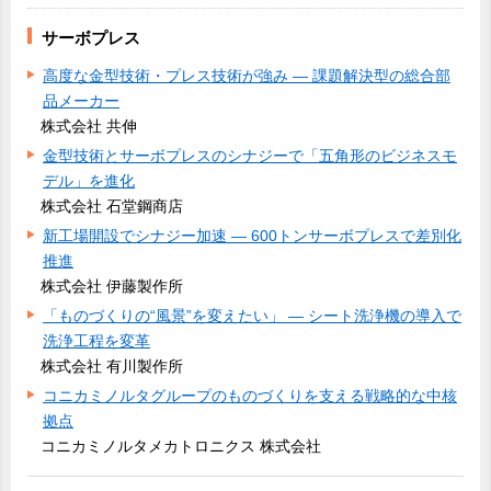
サーボプレス
高度な金型技術・プレス技術が強み ― 課題解決型の総合部
品メーカー
株式会社 共伸
金型技術とサーボプレスのシナジーで「五角形のビジネスモ
デル」を進化
株式会社 石堂鋼商店
新工場開設でシナジー加速 ― 600トンサーボプレスで差別化
推進
株式会社 伊藤製作所
「ものづくりの“風景”を変えたい」 ― シート洗浄機の導入で
洗浄工程を変革
株式会社 有川製作所
コニカミノルタグループのものづくりを支える戦略的な中核
拠点
コニカミノルタメカトロニクス 株式会社