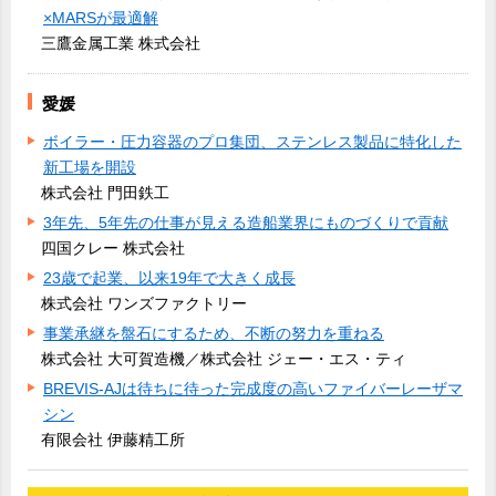
×MARSが最適解
三鷹金属工業 株式会社
愛媛
ボイラー・圧力容器のプロ集団、ステンレス製品に特化した
新工場を開設
株式会社 門田鉄工
3年先、5年先の仕事が見える造船業界にものづくりで貢献
四国クレー 株式会社
23歳で起業、以来19年で大きく成長
株式会社 ワンズファクトリー
事業承継を盤石にするため、不断の努力を重ねる
株式会社 大可賀造機／株式会社 ジェー・エス・ティ
BREVIS-AJは待ちに待った完成度の高いファイバーレーザマ
シン
有限会社 伊藤精工所