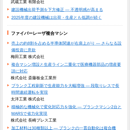
武蔵工業 有限会社
建設機械出荷予測を下方修正 ― 不透明感が高まる
2025年度の建設機械は出荷・生産とも低調が続く
ファイバーレーザ複合マシン
売上の約8割を占める半導体関連が右肩上がり ― さらなる設
備投資に意欲
梅田工業 株式会社
複合マシン増設と生産ライン二重化で医療機器部品の増産要
請に対応
株式会社 斎藤板金工業所
ブランク工程刷新で生産能力を大幅増強 ― 段取りレスで長
時間連続運転を実現
太洋工業 株式会社
積極的な機械化で変化対応力を強化 ― ブランクマシン2台と
MARSで省力化実現
株式会社 長崎プレス工業
加工材料は30種類以上 ― ブランクの一貫自動化は複合機