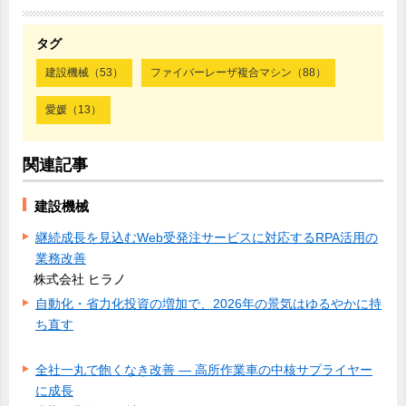
タグ
建設機械（53）
ファイバーレーザ複合マシン（88）
愛媛（13）
関連記事
建設機械
継続成長を見込むWeb受発注サービスに対応するRPA活用の
業務改善
株式会社 ヒラノ
自動化・省力化投資の増加で、2026年の景気はゆるやかに持
ち直す
全社一丸で飽くなき改善 ― 高所作業車の中核サプライヤー
に成長