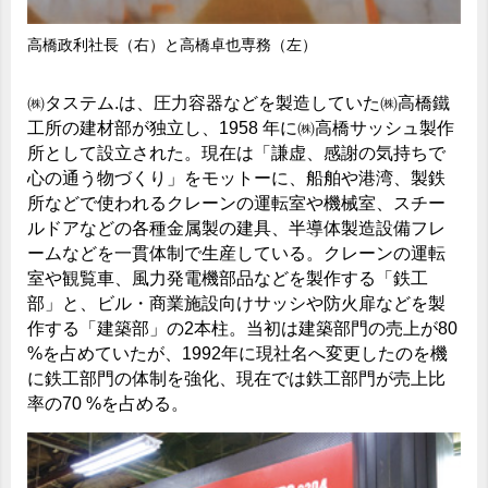
高橋政利社長（右）と高橋卓也専務（左）
㈱タステム.は、圧力容器などを製造していた㈱高橋鐵
工所の建材部が独立し、1958 年に㈱高橋サッシュ製作
所として設立された。現在は「謙虚、感謝の気持ちで
心の通う物づくり」をモットーに、船舶や港湾、製鉄
所などで使われるクレーンの運転室や機械室、スチー
ルドアなどの各種金属製の建具、半導体製造設備フレ
ームなどを一貫体制で生産している。クレーンの運転
室や観覧車、風力発電機部品などを製作する「鉄工
部」と、ビル・商業施設向けサッシや防火扉などを製
作する「建築部」の2本柱。当初は建築部門の売上が80
%を占めていたが、1992年に現社名へ変更したのを機
に鉄工部門の体制を強化、現在では鉄工部門が売上比
率の70 %を占める。