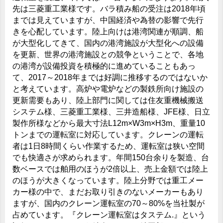
先は三菱重工業様です。バラ積み船の受注は2018年頃
までは見えていますが、中国経済や為替の影響で先行
きを心配しています。陸上向けは港湾関連が順調、船
が大型化してきて、国内の港湾施設が大型化への設備
を更新、世界の港湾施設との競争ということで、各地
の港湾が設備投資を積極的に進めていることもあっ
て、2017～2018年までは好調に推移するのではないか
と考えています。高炉や電炉などの製鉄所向け施設の
更新需要もあり、陸上部門に関しては住友重機械搬送
システム様、三菱重工業様、三井造船様、JFE様、日立
製作所様などから最大寸法L12m×W3m×H3m、重量10
トンまでの運転室に対応しています。クレーンの運転
者は1日8時間くらい作業するため、運転室は狭い空間
でも快適さが求められます。年間150台余りを製造、台
数ベースでは舶用のほうが2倍以上、売上金額では陸上
のほうが大きくなっています。陸上分野では重工メー
カー様の中で、まだお取り引きのないメーカーもあり
ますが、国内のクレーン運転室の70～80%を当社製が
占めています。『クレーン運転室はタステム.』という