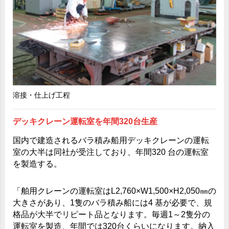
溶接・仕上げ工程
デッキクレーン運転室を年間320台生産
国内で建造されるバラ積み船用デッキクレーンの運転
室の大半は同社が受注しており、年間320 台の運転室
を製造する。
「舶用クレーンの運転室はL2,760×W1,500×H2,050㎜の
大きさがあり、1隻のバラ積み船には4 基が必要で、規
格品が大半でリピート品となります。毎週1～2隻分の
運転室を製造、年間では320台くらいになります。納入