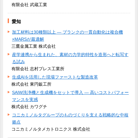
有限会社 武蔵工業
愛知
加工材料は30種類以上 ― ブランクの一貫自動化は複合機
×MARSが最適解
三鷹金属工業 株式会社
産学連携から生まれた、素材の力学的特性を造形へと転写す
る試み
有限会社 志村プレス工業所
生成AIを活用した現場ファーストな製造改革
株式会社 東円鈑工所
SAIW洗浄機と生成機をセットで導入 ― 高いコストパフォー
マンスを実感
株式会社 カワグチ
コニカミノルタグループのものづくりを支える戦略的な中核
拠点
コニカミノルタメカトロニクス 株式会社