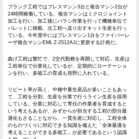
ブランク工程ではプレスマシン3台と複合マシン2台が
24時間稼働している。複合マシンはミクロジョイント
加工を行い、加工後にバラシ作業を行って機種単位で
パレットに積載、次工程へ送り出すキット生産を行っ
ている。今年度中にはプレスマシン1台をファイバーレ
ーザ複合マシンEML Z-2512AJに更新する計画だ。
曲げ工程は繁忙で、2交代勤務を再開して対応。生産は
工程単位で分業化しているが、定期的にローテーショ
ンを行い、多能工の育成も視野に入れている。
リピート率が高く、中種中量生産品が多いこともあっ
て、工程を分割、生産を分業で行うライン生産を採用
している。分業に対応して専任の作業者を育成すると
いう考えもあるが、みずからが担当する工程の部分最
適化もさることながら、一貫生産に対応し、工程全体
のものづくりに対応できる知識を備えた「全体最適を
考えることができる多能工」が必要であるという認識