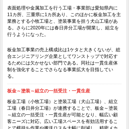
表面処理や金属加工を行う工場・事業部は愛知県内に
11カ所、三重県に1カ所あり、このほかに板金加工を主
業務とする小牧工場と、塗装事業を担う犬山工場があ
る。さらに2020年には春日井分工場が開業し、組立を
行うようになった。
板金加工事業の売上構成比は1ケタと大きくないが、総
合エンジニアリング企業としてワンストップで対応す
るためには欠かせない部門である。同社は一貫生産体
制を強化することでさらなる事業拡大を目指してい
る。
板金～塗装～組立の一括受注・一貫生産
板金工場（小牧工場）と塗装工場（犬山工場）、組立
工場（春日井分工場）が連携することで、板金～塗装
～組立の一括受注・一貫生産が可能となり、幅広い顧
客ニーズに対応。広い工場スペースを有効活用するこ
とで横持ち作業や搬送ロスを大幅に削減し、精密メカ