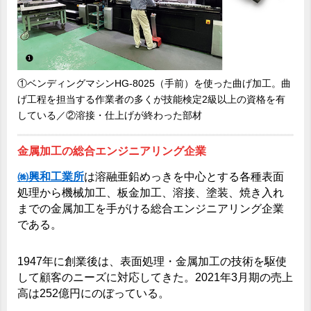
①ベンディングマシンHG-8025（手前）を使った曲げ加工。曲
げ工程を担当する作業者の多くが技能検定2級以上の資格を有
している／②溶接・仕上げが終わった部材
金属加工の総合エンジニアリング企業
㈱興和工業所
は溶融亜鉛めっきを中心とする各種表面
処理から機械加工、板金加工、溶接、塗装、焼き入れ
までの金属加工を手がける総合エンジニアリング企業
である。
1947年に創業後は、表面処理・金属加工の技術を駆使
して顧客のニーズに対応してきた。2021年3月期の売上
高は252億円にのぼっている。