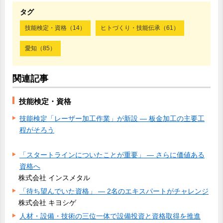
タグ
技能検定・資格（14）
ヒトづくり・技能伝承（61）
愛知（85）
関連記事
技能検定・資格
技能検定「レーザー加工作業」が新設 ― 板金加工の主要工
程がそろう
「スタートラインについたことが重要」 ― さらに価値ある
資格へ
株式会社 インスメタル
「待ち望んでいた資格」 ― 2名のエキスパートがチャレンジ
株式会社 キヨシゲ
人材・設備・技術の三位一体で設備投資と資格取得を推進