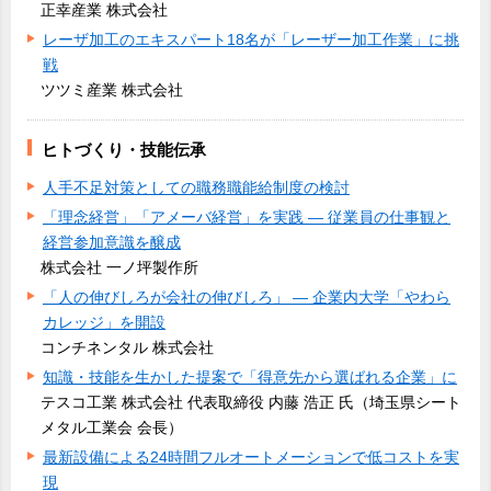
正幸産業 株式会社
レーザ加工のエキスパート18名が「レーザー加工作業」に挑
戦
ツツミ産業 株式会社
ヒトづくり・技能伝承
人手不足対策としての職務職能給制度の検討
「理念経営」「アメーバ経営」を実践 ― 従業員の仕事観と
経営参加意識を醸成
株式会社 一ノ坪製作所
「人の伸びしろが会社の伸びしろ」 ― 企業内大学「やわら
カレッジ」を開設
コンチネンタル 株式会社
知識・技能を生かした提案で「得意先から選ばれる企業」に
テスコ工業 株式会社 代表取締役 内藤 浩正 氏（埼玉県シート
メタル工業会 会長）
最新設備による24時間フルオートメーションで低コストを実
現