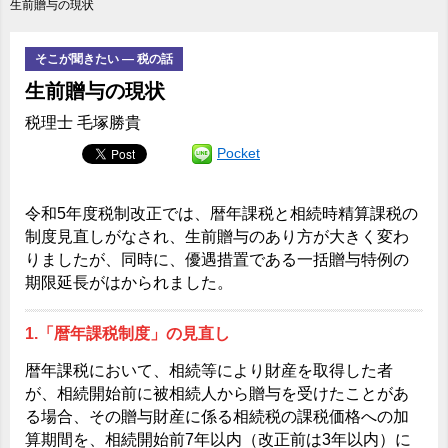
生前贈与の現状
そこが聞きたい ― 税の話
生前贈与の現状
税理士 毛塚勝貴
Pocket
令和5年度税制改正では、暦年課税と相続時精算課税の
制度見直しがなされ、生前贈与のあり方が大きく変わ
りましたが、同時に、優遇措置である一括贈与特例の
期限延長がはかられました。
1.「暦年課税制度」の見直し
暦年課税において、相続等により財産を取得した者
が、相続開始前に被相続人から贈与を受けたことがあ
る場合、その贈与財産に係る相続税の課税価格への加
算期間を、相続開始前7年以内（改正前は3年以内）に