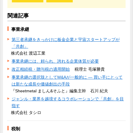
関連記事
事業承継
第三者承継をきっかけに板金企業と宇宙スタートアップが
「共創」
株式会社 渡辺工業
事業承継には、頼られ、誇れる企業体質が必要
改正相続税・贈与税の適用開始
税理士 毛塚勝貴
事業承継の選択肢としてM&Aが一般的に ― 買い手にとって
は新たな成長や価値創出の手段
『Sheetmetal ましん&そふと』編集主幹 石川 紀夫
ジャンル・業界を越境するコラボレーションで「共創」を目
指す
株式会社 タシロ
税制