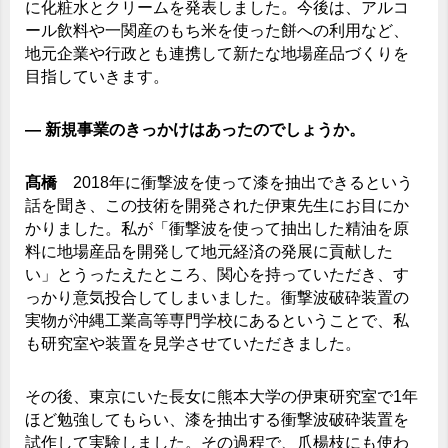
に化粧水とクリームを発表しました。今後は、アルコ
ール飲料や一関産のもち米を使った餅への利用など、
地元企業や行政とも連携して新たな地場産品づくりを
目指していきます。
― 新規事業のきっかけはあったのでしょうか。
髙橋
2018年に衝撃波を使って漆を抽出できるという
話を聞き、この技術を開発された伊東先生にお目にか
かりました。私が「衝撃波を使って抽出した精油を原
料に地場産品を開発して地元経済の発展に貢献した
い」とうったえたところ、関心を持っていただき、す
っかり意気投合してしまいました。衝撃波破砕装置の
実物が沖縄工業高等専門学校にあるということで、私
も研究室や装置を見学させていただきました。
その後、東京にいた長女に熊本大学の伊東研究室で1年
ほど勉強してもらい、漆を抽出する衝撃波破砕装置を
試作して実験しました。その過程で、爪楊枝にも使わ