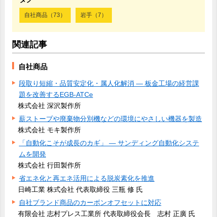
自社商品（73）
岩手（7）
関連記事
自社商品
段取り短縮・品質安定化・属人化解消 ― 板金工場の経営課
題を改善するEGB-ATCe
株式会社 深沢製作所
薪ストーブや廃棄物分別機などの環境にやさしい機器を製造
株式会社 モキ製作所
「自動化こそが成長のカギ」 ― サンディング自動化システ
ムを開発
株式会社 行田製作所
省エネ化と再エネ活用による脱炭素化を推進
日崎工業 株式会社 代表取締役 三瓶 修 氏
自社ブランド商品のカーボンオフセットに対応
有限会社 志村プレス工業所 代表取締役会長 志村 正廣 氏