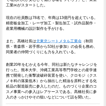
工業㈱がスタートした。
現在の社員数は78名で、年商は13億円を超えている。
精密板金加工・レーザ加工・製缶加工・試作品製作・
産業用機械の設計製作を手がける。
また、髙橋社長は
北東北シートメタル工業会
（秋田
県・青森県・岩手県から53社が参加）の会長も務め、
同業者の仲間づくりにも力を入れている。
創業20年をむかえる今年、同社は新たなチャレンジを
行った。熊本大学、沖縄工業高等専門学校との産学連
携で開発した衝撃波破砕装置を使い、クロモジ（クス
ノキ科の落葉低木）から抽出した精油を原料とする化
粧品の製造販売に参入したのだ。ものづくり企業のコ
スメ事業への参入はレアケースである。髙橋社長に参
入のきっかけやその狙いなどについて話を聞いた。