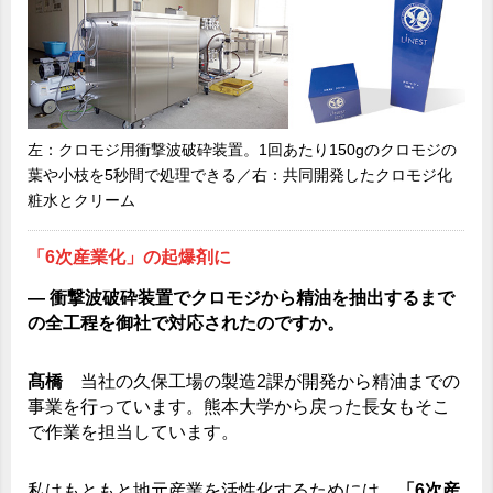
左：クロモジ用衝撃波破砕装置。1回あたり150gのクロモジの
葉や小枝を5秒間で処理できる／右：共同開発したクロモジ化
粧水とクリーム
「6次産業化」の起爆剤に
― 衝撃波破砕装置でクロモジから精油を抽出するまで
の全工程を御社で対応されたのですか。
髙橋
当社の久保工場の製造2課が開発から精油までの
事業を行っています。熊本大学から戻った長女もそこ
で作業を担当しています。
私はもともと地元産業を活性化するためには、
「6次産