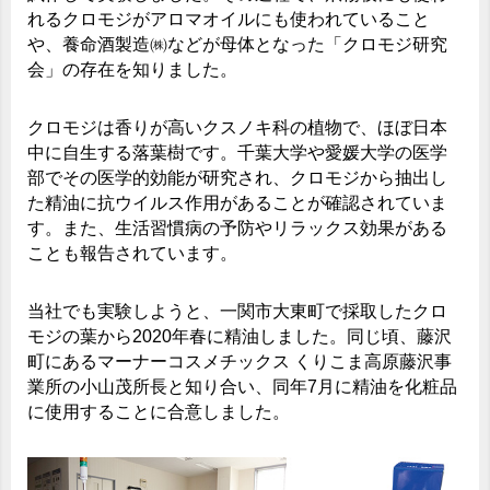
れるクロモジがアロマオイルにも使われていること
や、養命酒製造㈱などが母体となった「クロモジ研究
会」の存在を知りました。
クロモジは香りが高いクスノキ科の植物で、ほぼ日本
中に自生する落葉樹です。千葉大学や愛媛大学の医学
部でその医学的効能が研究され、クロモジから抽出し
た精油に抗ウイルス作用があることが確認されていま
す。また、生活習慣病の予防やリラックス効果がある
ことも報告されています。
当社でも実験しようと、一関市大東町で採取したクロ
モジの葉から2020年春に精油しました。同じ頃、藤沢
町にあるマーナーコスメチックス くりこま高原藤沢事
業所の小山茂所長と知り合い、同年7月に精油を化粧品
に使用することに合意しました。