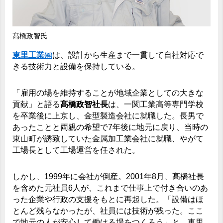
髙橋政智氏
東里工業㈱
は、設計から生産まで一貫して自社対応で
きる技術力と設備を保持している。
「雇用の場を維持することが地域企業としての大きな
貢献」と語る
髙橋政智社長
は、一関工業高等専門学校
を卒業後に上京し、金型製造会社に就職した。長男で
あったことと両親の希望で7年後に地元に戻り、当時の
東山町が誘致していた金属加工業会社に就職、やがて
工場長として工場運営を任された。
しかし、1999年に会社が倒産。2001年8月、髙橋社長
を含めた元社員6人が、これまで仕事上で付き合いのあ
った企業や行政の支援をもとに再起した。「設備はほ
とんど残らなかったが、社員には技術が残った。ここ
で地元の人が安心して働ける場をつくろう」と、東里