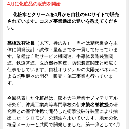
4月に化粧品の販売を開始
― 化粧水とクリームを4月から自社のECサイトで販売
されています。コスメ事業進出の狙いを教えてくださ
い。
髙橋政智社長
（以下、姓のみ） 当社は精密板金を主
体に開発設計・試作・量産までを一貫して行っていま
す。業種は自動サービス機関連、半導体製造装置関
連、鉄道関連、医療機器関連、防犯装置関連と幅広く
仕事をしています。自社オリジナルの太陽光パネルに
よる照明機器の開発・販売・施工事業も行っていま
す。
今回発表した化粧品は、熊本大学産業ナノマテリアル
研究所、沖縄工業高等専門学校の
伊東繁名誉教授
の研
究室との産学連携で開発した衝撃波破砕装置により抽
出した「クロモジ」の精油を用いています。地元の化
粧品メーカーと共同で開発しました。第一弾として4月