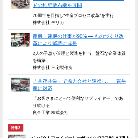
ドの堆肥散布機を展開
70周年を目指し“生産プロセス改革”を実行
株式会社 デリカ
農機・建機の仕事が90% ― ものづくり改
革により堅調に成長
2人の子息が管理と製造を担当、盤石な企業体質
を構築
株式会社 三宅製作所
「共存共栄」で協力会社と連携し、一貫生
産に対応
「お客さまにとって便利なサプライヤー」であ
り続ける
良金工業 株式会社
特集2