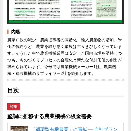
内容
農家戸数の減少、農業従事者の高齢化、輸入農産物の増加、米
価の低迷など、農業を取り巻く環境は年々きびしくなっていま
す。そうした中で農業機械業界は安定した国内市場を堅持しつ
つも、ものづくりプロセスの合理化と新たな付加価値の創出が
求められています。今号では農業機械メーカー1社、農業機
械・建設機械のサプライヤー2社を紹介します。
目次
特集
堅調に推移する農業機械の板金需要
「循環型有機農業」に貢献 ― 自社ブラン