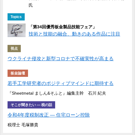
氏
Topics
「第34回優秀板金製品技能フェア」
技術と技能の融合、動きのある作品に注目
視点
ウクライナ侵攻と新型コロナで不確実性が高まる
板金論壇
若手工学研究者のポジティブマインドに期待する
『Sheetmetal ましん&そふと』編集主幹 石川 紀夫
そこが聞きたい ― 税の話
令和4年度税制改正 ― 住宅ローン控除
税理士 毛塚勝貴