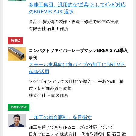
多能工集団、汎用的な“道具”として4´×8´対応
のBREVIS-AJを選択
食品工場設備の製作・改造・修理で50年の実績
有限会社 石川工作所
特集2
コンパクトファイバーレーザマシンBREVIS-AJ導入
事例
スチール家具向け角パイプの加工にBREVIS-
AJを活用
“パイプインデックス仕様”で導入 ― 平板の加工精
度・切断面品質も改善
株式会社 三陽製作所
Interview
「加工の総合商社」を目指す
加工を通じてあらゆるニーズに対応していく
日創プロニティ 株式会社 代表取締役社長 石田 徹