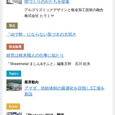
間づくりのかたちを提案
アルゴリズミックデザインと板金加工技術の融合
株式会社 ヒラミヤ
視点
「ゆで蛙」にならない気づきの大切さ
板金論壇
経営は植木職人の仕事に似たり
『Sheetmetal ましん&そふと』編集主幹 石川 紀夫
Topics
業界動向
アマダ、供給体制の最適化を目指し3工場を
新設
Event