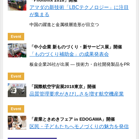
「Photonix 2018」開催
アマダの新技術「LBCテクノロジー」に注目
が集まる
中国の躍進と金属積層造形が目立つ
Event
「中小企業 新ものづくり・新サービス展」開催
「ものづくり補助金」の成果発表会
板金企業26社が出展 ― 技術力・自社開発製品をPR
Event
「国際航空宇宙展2018東京」開催
品質管理要求がきびしさを増す航空機産業
Event
「産業ときめきフェア in EDOGAWA」開催
区民・子どもたちへモノづくりの魅力を発信