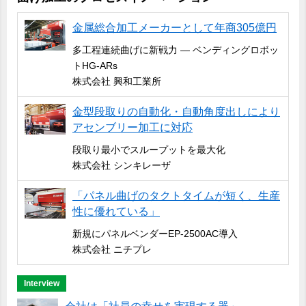
金属総合加工メーカーとして年商305億円
多工程連続曲げに新戦力 ― ベンディングロボッ
トHG-ARs
株式会社 興和工業所
金型段取りの自動化・自動角度出しにより
アセンブリー加工に対応
段取り最小でスループットを最大化
株式会社 シンキレーザ
「パネル曲げのタクトタイムが短く、生産
性に優れている」
新規にパネルベンダーEP-2500AC導入
株式会社 ニチプレ
Interview