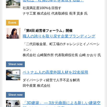
会社は「社員の幸せを実現する器」
社員満足度100%を目指す
ナサ工業 株式会社 代表取締役 長澤 貢多 氏
Event
「第8回 経営者フォーラム」開催
職人の誇りを取り戻す企業ブランディング
「二代目板金屋、町工場のチャレンジとイノベーシ
ョン」
株式会社 山崎製作所 代表取締役社長 山崎 かおり 氏
Sheet now
ベトナム人の高度外国人材を22名採用
ダイバーシティ経営で人手不足を解消
田中産業 株式会社
Sheet now
「3D建築」 ― 3次元曲面による新しい建築空