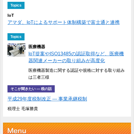
Topics
IoT
アマダ、IoTによるサポート体制構築で富士通と連携
Topics
医療機器
IoT提案やISO13485の認証取得など、医療機
器関連メーカーの取り組みが高度化
医療機器製造に関する認証や規格に対する取り組み
は三者三様
そこが聞きたい ― 税の話
平成29年度税制改正 ― 事業承継税制
税理士 毛塚勝貴