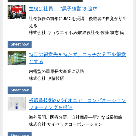
主役は社員 ― “黒子経営”を追求
社長就任の前年にJMCを受講―後継者の自覚が芽生
える
株式会社 キョウエイ 代表取締役社長 佐藤 将志 氏
Sheet now
特定の得意先を持たず、ニッチな分野を得意
とする
内需型の重厚長大産業に活路
株式会社 伊藤技研
Sheet now
板鍛造技術のパイオニア、コンビネーション
フォーミングを提唱
海外展開、医療分野、自社商品―新たな成長戦略
株式会社 サイベックコーポレーション