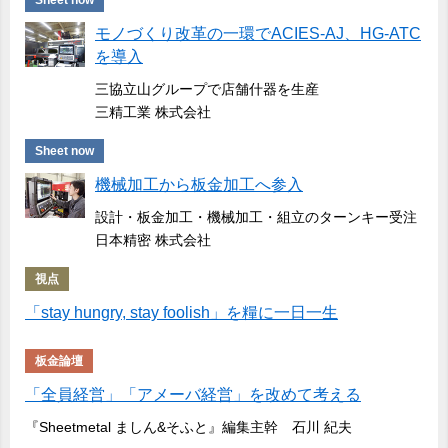
Sheet now
モノづくり改革の一環でACIES-AJ、HG-ATC
を導入
三協立山グループで店舗什器を生産
三精工業 株式会社
Sheet now
機械加工から板金加工へ参入
設計・板金加工・機械加工・組立のターンキー受注
日本精密 株式会社
視点
「stay hungry, stay foolish」を糧に一日一生
板金論壇
「全員経営」「アメーバ経営」を改めて考える
『Sheetmetal ましん&そふと』編集主幹 石川 紀夫