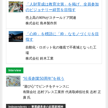
「人財育成は教育次第」を掲げ、全員参加
のビジョナリー経営を目指す
売上高の90%がスチールドア関連
株式会社 島本製作所
「心粋」を標語に「粋」なモノづくりを目
指す
自動化・ロボット化の徹底で不夜城となった工
場
株式会社 鈴木工業
Interview
“社長創業50周年”を祝う
“遊び心”でピンチをチャンスに
有限会社 志村プレス工業所 代表取締役社長 志村 正
廣 氏
Independents ― 事業継承者の起業家精神