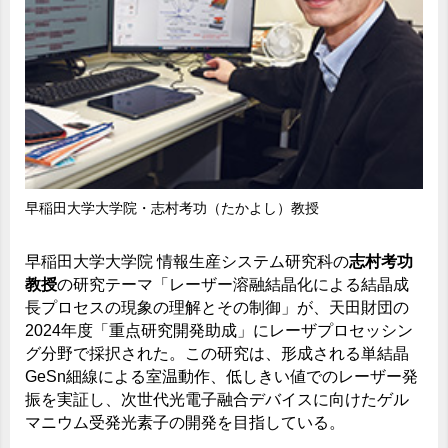
早稲田大学大学院・志村考功（たかよし）教授
早稲田大学大学院 情報生産システム研究科の
志村考功
教授
の研究テーマ「レーザー溶融結晶化による結晶成
長プロセスの現象の理解とその制御」が、天田財団の
2024年度「重点研究開発助成」にレーザプロセッシン
グ分野で採択された。この研究は、形成される単結晶
GeSn細線による室温動作、低しきい値でのレーザー発
振を実証し、次世代光電子融合デバイスに向けたゲル
マニウム受発光素子の開発を目指している。