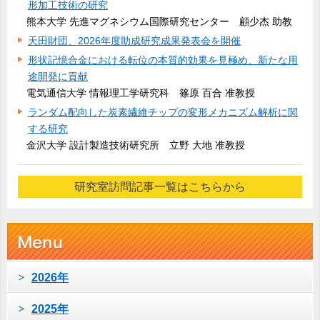
形加工技術の研究
熊本大学 先進マグネシウム国際研究センター 顧少杰 助教
天田財団、2026年度助成研究成果発表会を開催
形状記憶合金における転位の本質的効果を見極め、新たな用
途開発に貢献
電気通信大学 情報理工学研究科 篠原 百合 准教授
ランダム配向した炭素繊維チップの変形メカニズム解析に関
する研究
金沢大学 設計製造技術研究所 立野 大地 准教授
研究室訪問記事一覧はこちらから
2026年
2025年