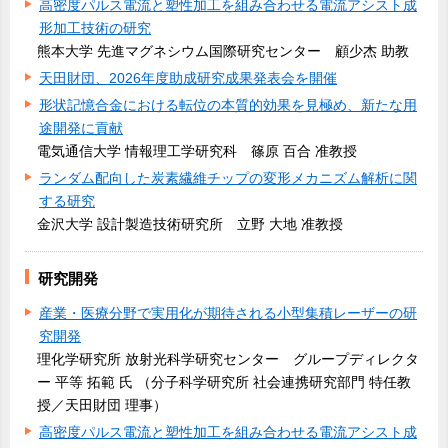
高密度パルス電流と塑性加工を組み合わせる電流アシスト成
形加工技術の研究
熊本大学 先進マグネシウム国際研究センター 顧少杰 助教
天田財団、2026年度助成研究成果発表会を開催
形状記憶合金における転位の本質的効果を見極め、新たな用
途開発に貢献
電気通信大学 情報理工学研究科 篠原 百合 准教授
ランダム配向した炭素繊維チップの変形メカニズム解析に関
する研究
金沢大学 設計製造技術研究所 立野 大地 准教授
研究開発
産業・医療分野で実用化が期待される小型集積レーザーの研
究開発
理化学研究所 放射光科学研究センター グループディレクタ
ー 平等 拓範 氏 （分子科学研究所 社会連携研究部門 特任教
授／天田財団 理事）
高密度パルス電流と塑性加工を組み合わせる電流アシスト成