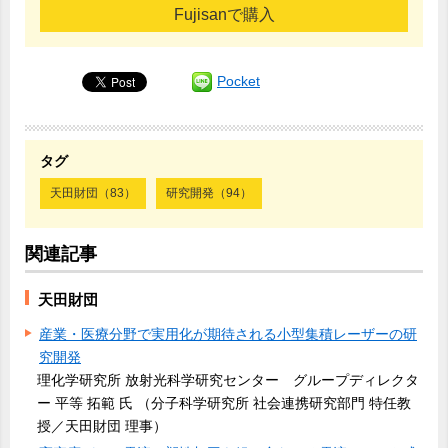
Fujisanで購入
Pocket
タグ
天田財団（83）
研究開発（94）
関連記事
天田財団
産業・医療分野で実用化が期待される小型集積レーザーの研
究開発
理化学研究所 放射光科学研究センター グループディレクタ
ー 平等 拓範 氏 （分子科学研究所 社会連携研究部門 特任教
授／天田財団 理事）