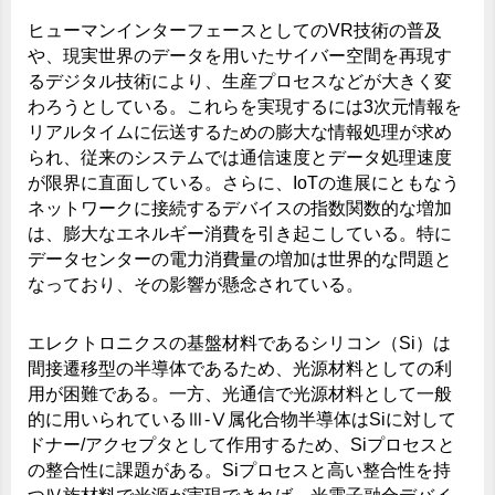
ヒューマンインターフェースとしてのVR技術の普及
や、現実世界のデータを用いたサイバー空間を再現す
るデジタル技術により、生産プロセスなどが大きく変
わろうとしている。これらを実現するには3次元情報を
リアルタイムに伝送するための膨大な情報処理が求め
られ、従来のシステムでは通信速度とデータ処理速度
が限界に直面している。さらに、IoTの進展にともなう
ネットワークに接続するデバイスの指数関数的な増加
は、膨大なエネルギー消費を引き起こしている。特に
データセンターの電力消費量の増加は世界的な問題と
なっており、その影響が懸念されている。
エレクトロニクスの基盤材料であるシリコン（Si）は
間接遷移型の半導体であるため、光源材料としての利
用が困難である。一方、光通信で光源材料として一般
的に用いられているⅢ-Ⅴ属化合物半導体はSiに対して
ドナー/アクセプタとして作用するため、Siプロセスと
の整合性に課題がある。Siプロセスと高い整合性を持