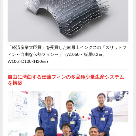
「経済産業大臣賞」を受賞した㈱最上インクスの「スリットフ
ィン～自由な伝熱フィン～」（A1050・板厚0.2㎜、
W106×D100×H30㎜）
自由に湾曲する伝熱フィンの多品種少量生産システム
を構築