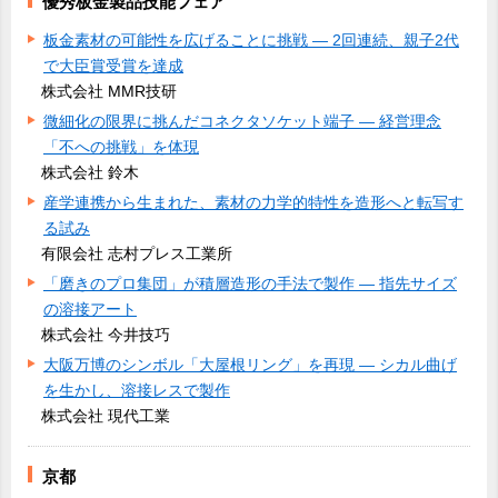
優秀板金製品技能フェア
板金素材の可能性を広げることに挑戦 ― 2回連続、親子2代
で大臣賞受賞を達成
株式会社 MMR技研
微細化の限界に挑んだコネクタソケット端子 ― 経営理念
「不への挑戦」を体現
株式会社 鈴木
産学連携から生まれた、素材の力学的特性を造形へと転写す
る試み
有限会社 志村プレス工業所
「磨きのプロ集団」が積層造形の手法で製作 ― 指先サイズ
の溶接アート
株式会社 今井技巧
大阪万博のシンボル「大屋根リング」を再現 ― シカル曲げ
を生かし、溶接レスで製作
株式会社 現代工業
京都