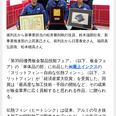
後列左から新事業担当の松井勝則執行役員、鈴木滋朗社長、新
事業推進部の上田真己さん、前列左から日置泰史さん、福田真
弘部長、松本穂高さん
「第35回優秀板金製品技能フェア」（以下、板金フェ
ア）の「単体品の部」に出品した
㈱最上インクス
の
「スリットフィン～自由な伝熱フィン～」（以下、ス
リットフィン）が「経済産業大臣賞」を受賞した。同
賞は「最高度な加工技術・手段の開拓など、その成果
が板金業界に広く貢献すると思われる作品」に贈られ
る。
伝熱フィン（ヒートシンク）は従来、アルミの引き抜