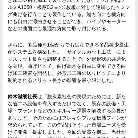
き加工や切削加工で製作されていたが、この作品はア
ルミA1050・板厚0.2㎜の1枚板に対して連続したヘミン
グ曲げを行うことで製作している。縦方向にも横方向
にも自由に湾曲させることができ、パイプやモーター
などの曲面にも最適な方向で取り付けられる。
さらに、多品種を1個からでも生産できる多品種少量生
産システムを構築した。「サイクルカット工法」によ
りスリット長さを調整することで、外形形状の共通化
を実現。曲げピッチ、曲げ高さを自由に変更できる曲
げ加工装置を開発し、外形加工時の送りピッチにより
制約されるスリット長さの影響を最小限にした。
鈴木滋朗社長
は「脱炭素社会の実現のためには、新た
な省エネ設備を導入するだけでなく、既存の設備・工
場・プラントなどのエネルギー課題を解決する必要が
あります。そのためにはフレキシブルな伝熱フィンが
求められていて、この作品はそうした市場ニーズを受
けて開発・提案しました。今回の受賞を機に、当社が