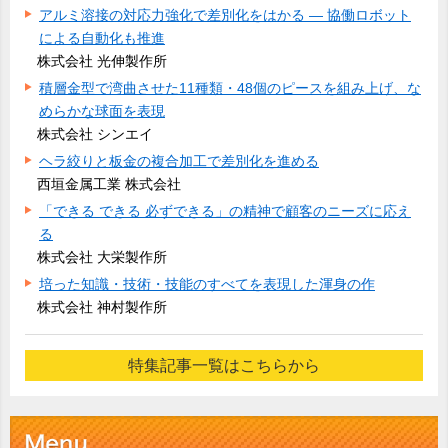
アルミ溶接の対応力強化で差別化をはかる ― 協働ロボット
による自動化も推進
株式会社 光伸製作所
積層金型で湾曲させた11種類・48個のピースを組み上げ、な
めらかな球面を表現
株式会社 シンエイ
ヘラ絞りと板金の複合加工で差別化を進める
西垣金属工業 株式会社
「できる できる 必ずできる」の精神で顧客のニーズに応え
る
株式会社 大栄製作所
培った知識・技術・技能のすべてを表現した渾身の作
株式会社 神村製作所
特集記事一覧はこちらから