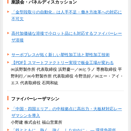
座談会・パネルディスカッション
「金型段取りの自動化」は人手不足・働き方改革への対応に
不可欠
高付加価値な溶接で小ロット品にも対応するファイバーレー
ザ溶接
サーボプレスが拓く新しい塑性加工法と塑性加工技術
【PDF】スマートファクトリー実現で板金工場が変わる
㈱浜野製作所 代表取締役 浜野慶一／㈱ヒラノ 専務取締役 平
野利行／㈱今野製作所 代表取締役 今野浩好／㈱エー・アイ・
エス 代表取締役 石岡和紘
ファイバーレーザマシン
「中国・四国エリア」の中核拠点に高出力・大板材対応レー
ザマシンを導入
小野建 株式会社 福山営業所
「鉄とともに、熱く、強く、しなやかに」 ― 環境負荷低