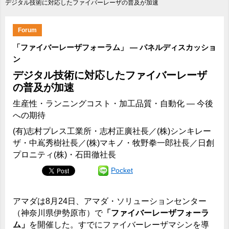
デジタル技術に対応したファイバーレーザの普及が加速
Forum
「ファイバーレーザフォーラム」 ― パネルディスカッショ
ン
デジタル技術に対応したファイバーレーザ
の普及が加速
生産性・ランニングコスト・加工品質・自動化 ― 今後
への期待
(有)志村プレス工業所・志村正廣社長／(株)シンキレー
ザ・中嶌秀樹社長／(株)マキノ・牧野拳一郎社長／日創
プロニティ(株)・石田徹社長
Pocket
アマダは8月24日、アマダ・ソリューションセンター
（神奈川県伊勢原市）で
「ファイバーレーザフォーラ
ム」
を開催した。すでにファイバーレーザマシンを導