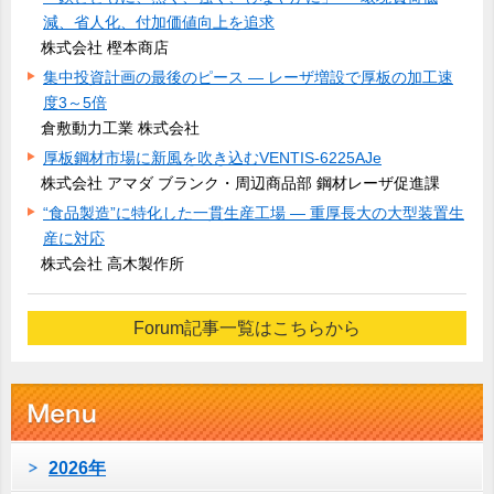
減、省人化、付加価値向上を追求
株式会社 樫本商店
集中投資計画の最後のピース ― レーザ増設で厚板の加工速
度3～5倍
倉敷動力工業 株式会社
厚板鋼材市場に新風を吹き込むVENTIS-6225AJe
株式会社 アマダ ブランク・周辺商品部 鋼材レーザ促進課
“食品製造”に特化した一貫生産工場 ― 重厚長大の大型装置生
産に対応
株式会社 高木製作所
Forum記事一覧はこちらから
2026年