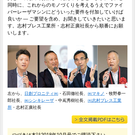
同時に、これからのモノづくりを考えるうえでファイ
バーレーザマシンにどういった要件を付加していけば
良いか ― ご要望を含め、お聞きしていきたいと思いま
す。志村プレス工業所・志村正廣社長から順番にお願
いします。
左から、
日創プロニティ㈱
・石田徹社長、
㈱マキノ
・牧野拳一
郎社長、
㈱シンキレーザ
・中嶌秀樹社長、
㈲志村プレス工業
所
・志村正廣社長
つづきは本誌2018年10月号でご購読下さい。