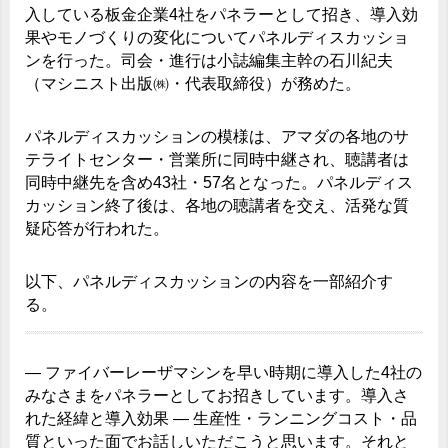
入している板金企業4社をパネラーとして招き、導入効
果やモノづくりの変化についてパネルディスカッショ
ンを行った。司会・進行は小誌編集主幹の石川紀夫
（マシニスト出版㈱・代表取締役）が務めた。
パネルディスカッションの模様は、アマダの各地のサ
テライトセンター・営業所に同時中継され、聴講者は
同時中継先を含め43社・57名となった。パネルディス
カッション終了後は、各地の聴講者を交え、活発な質
疑応答が行われた。
以下、パネルディスカッションの内容を一部紹介す
る。
― ファイバーレーザマシンを早い時期に導入した4社の
みなさまをパネラーとしてお招きしています。導入さ
れた経緯と導入効果 ― 生産性・ランニングコスト・品
質といった面でお話しいただこうと思います。それと