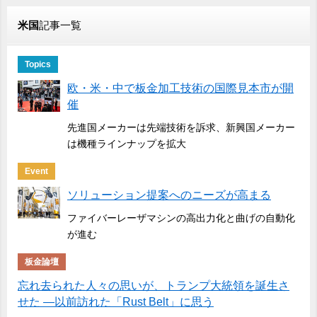
米国
記事一覧
Topics
欧・米・中で板金加工技術の国際見本市が開
催
先進国メーカーは先端技術を訴求、新興国メーカー
は機種ラインナップを拡大
Event
ソリューション提案へのニーズが高まる
ファイバーレーザマシンの高出力化と曲げの自動化
が進む
板金論壇
忘れ去られた人々の思いが、トランプ大統領を誕生さ
せた ―以前訪れた「Rust Belt」に思う