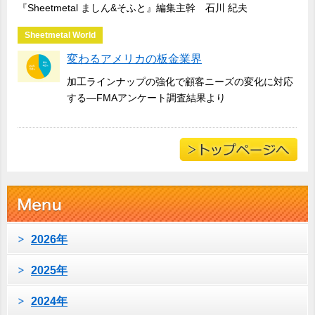
『Sheetmetal ましん&そふと』編集主幹 石川 紀夫
Sheetmetal World
変わるアメリカの板金業界
加工ラインナップの強化で顧客ニーズの変化に対応
する―FMAアンケート調査結果より
2026年
2025年
2024年