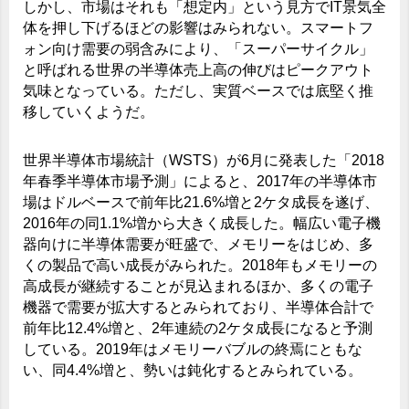
しかし、市場はそれも「想定内」という見方でIT景気全
体を押し下げるほどの影響はみられない。スマートフ
ォン向け需要の弱含みにより、「スーパーサイクル」
と呼ばれる世界の半導体売上高の伸びはピークアウト
気味となっている。ただし、実質ベースでは底堅く推
移していくようだ。
世界半導体市場統計（WSTS）が6月に発表した「2018
年春季半導体市場予測」によると、2017年の半導体市
場はドルベースで前年比21.6%増と2ケタ成長を遂げ、
2016年の同1.1%増から大きく成長した。幅広い電子機
器向けに半導体需要が旺盛で、メモリーをはじめ、多
くの製品で高い成長がみられた。2018年もメモリーの
高成長が継続することが見込まれるほか、多くの電子
機器で需要が拡大するとみられており、半導体合計で
前年比12.4%増と、2年連続の2ケタ成長になると予測
している。2019年はメモリーバブルの終焉にともな
い、同4.4%増と、勢いは鈍化するとみられている。