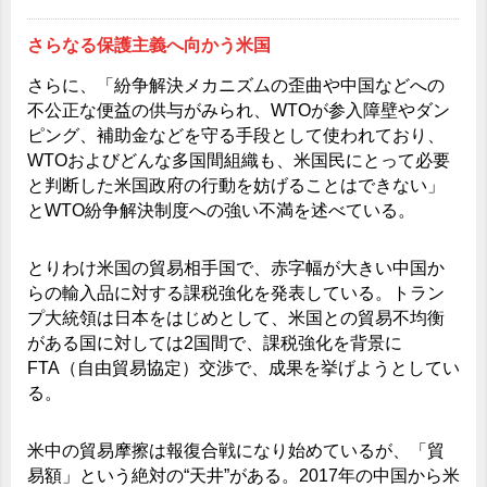
さらなる保護主義へ向かう米国
さらに、「紛争解決メカニズムの歪曲や中国などへの
不公正な便益の供与がみられ、WTOが参入障壁やダン
ピング、補助金などを守る手段として使われており、
WTOおよびどんな多国間組織も、米国民にとって必要
と判断した米国政府の行動を妨げることはできない」
とWTO紛争解決制度への強い不満を述べている。
とりわけ米国の貿易相手国で、赤字幅が大きい中国か
らの輸入品に対する課税強化を発表している。トラン
プ大統領は日本をはじめとして、米国との貿易不均衡
がある国に対しては2国間で、課税強化を背景に
FTA（自由貿易協定）交渉で、成果を挙げようとしてい
る。
米中の貿易摩擦は報復合戦になり始めているが、「貿
易額」という絶対の“天井”がある。2017年の中国から米