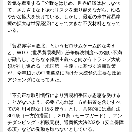
景気を牽引するIT分野をはじめ、世界経済はおしなべ
て、さまざまな下振れリスクを乗り越えながら、ゆる
やかな拡大を続けている。しかし、最近の米中貿易摩
擦の拡大は世界経済にとって大きな不安材料となって
いる。
「貿易赤字＝敗北」というゼロサムゲーム的な考え
と、WTO（世界貿易機関）紛争解決制度への強い不満
が融合し、さらなる保護主義へと向かうトランプ大統
領が推し進める「米国第一主義」に基づく通商政策
が、今年11月の中間選挙に向けた大統領の主要な政策
アジェンダになってきた。
「不公正な取引慣行により貿易相手国が恩恵を受ける
ことがないよう、必要であれば一方的措置を含むすべ
ての利用可能な手段を使う」とし、具体的には通商法
301条（一方的措置）、201条（セーフガード）、アン
チダンピング・相殺関税、通商拡大法232条（安全保障
条項）などの発動も厭わないとしている。