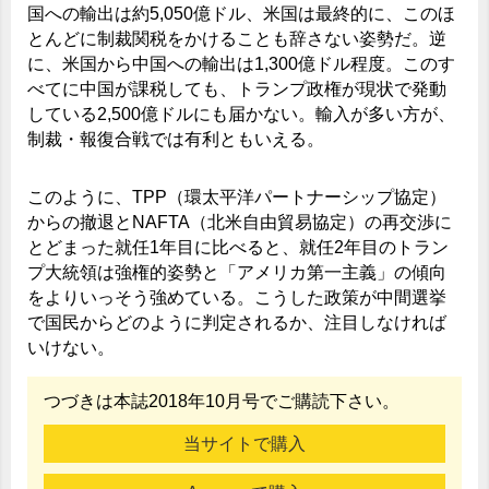
国への輸出は約5,050億ドル、米国は最終的に、このほ
とんどに制裁関税をかけることも辞さない姿勢だ。逆
に、米国から中国への輸出は1,300億ドル程度。このす
べてに中国が課税しても、トランプ政権が現状で発動
している2,500億ドルにも届かない。輸入が多い方が、
制裁・報復合戦では有利ともいえる。
このように、TPP（環太平洋パートナーシップ協定）
からの撤退とNAFTA（北米自由貿易協定）の再交渉に
とどまった就任1年目に比べると、就任2年目のトラン
プ大統領は強権的姿勢と「アメリカ第一主義」の傾向
をよりいっそう強めている。こうした政策が中間選挙
で国民からどのように判定されるか、注目しなければ
いけない。
つづきは本誌2018年10月号でご購読下さい。
当サイトで購入