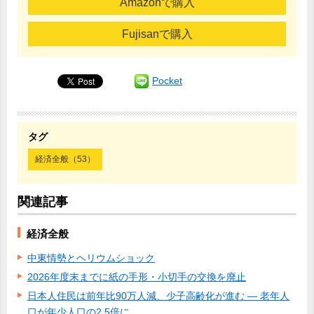
Amazonで購入
Fujisanで購入
Pocket
タグ
経済全般（53）
関連記事
経済全般
中東情勢とヘリウムショック
2026年度末までに紙の手形・小切手の交換を廃止
日本人住民は前年比90万人減、少子高齢化が進む ― 老年人
口が年少人口の2.5倍に