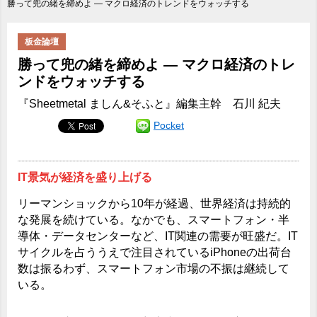
勝って兜の緒を締めよ ― マクロ経済のトレンドをウォッチする
板金論壇
勝って兜の緒を締めよ ― マクロ経済のトレ
ンドをウォッチする
『Sheetmetal ましん&そふと』編集主幹 石川 紀夫
Pocket
IT景気が経済を盛り上げる
リーマンショックから10年が経過、世界経済は持続的
な発展を続けている。なかでも、スマートフォン・半
導体・データセンターなど、IT関連の需要が旺盛だ。IT
サイクルを占ううえで注目されているiPhoneの出荷台
数は振るわず、スマートフォン市場の不振は継続して
いる。