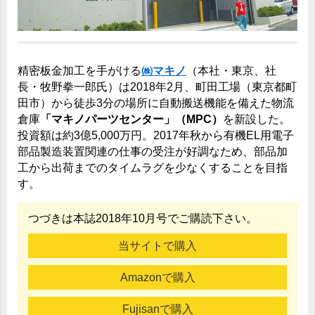
精密板金加工を手がける
㈱マキノ
（本社・東京、社
長・牧野拳一郎氏）は2018年2月、町田工場（東京都町
田市）から徒歩3分の場所に自動搬送機能を備えた物流
倉庫
「マキノパーツセンター」（MPC）
を新設した。
投資額は約3億5,000万円。2017年秋から有機EL用電子
部品製造装置関連の仕事の受注が好調なため、部品加
工から出荷までのタイムラグを少なくすることを目指
す。
つづきは本誌2018年10月号でご購読下さい。
当サイトで購入
Amazonで購入
Fujisanで購入