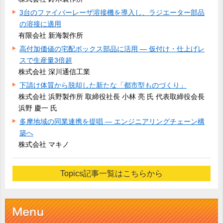
3台のファイバーレーザ溶接機を導入し、ラジエーター部品
の溶接に適用
有限会社 新海製作所
高付加価値の宅配ボックス部品に活用 ― 仮付け・仕上げレ
スで生産量3倍超
株式会社 深川通信工業
下請け体質から脱却した新たな「都市型ものづくり」
株式会社 浜野製作所 取締役社長 小林 亮 氏 代表取締役会長
浜野 慶一 氏
多摩地域の同業連携を提唱 ― エンジニアリングチェーン構
築へ
株式会社 マキノ
Topics記事一覧はこちらから