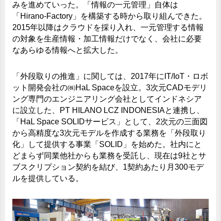
みを進めていった。「情報の一元管理」自体は
「Hirano-Factory」を構築する時から取り組んできた。
2015年以降はクラウドを採り入れ、一元管理する情報
の対象を生産情報・加工情報だけでなく、会社に必要
なあらゆる情報へと拡大した。
「外段取りの推進」に関しては、2017年にIT/IoT・ロボ
ット開発会社の㈱HaL Spaceを設立。3次元CADモデリ
ング専門のエンジニアリング会社としてインドネシア
に設立した、PT HILANO LCZ INDONESIAと連携し、
「HaL Space SOLIDサービス」として、2次元の三面図
から高精度な3次元モデルを作成する業務を「外段取り
化」して提供する事業「SOLID」を始めた。社内にと
どまらず同業他社からも業務を受託し、現在は9社とサ
ブスクリプション契約を結び、1契約あたり月300モデ
ルを提供している。