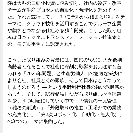
降は大型の自動化投資に踏み切り、社内の改善・改革
チームが生産プロセスの自動化・合理化を進めてき
た。それと並行して、「3Dモデルから始まるDX」をテ
ーマに、クラウド技術を活用することでグループ企業
や顧客とつながる仕組みを独自開発。こうした取り組
みは日本デジタルトランスフォーメーション推進協会
の「モデル事例」に認定された。
こうした取り組みの背景には、国民の5人に1人が後期
高齢者となることで社会に深刻な影響をおよぼすと言
われる「2025年問題」と生産労働人口の急速な減少に
より会社、社員とその家族、そして日本はどうなって
しまうのだろう ― という
平野利行社長
の強い危機感が
あった。そして、試行錯誤しながら取り組むべき課題
を少しずつ明確にしていく中で、「情報の一元管理
（雑務の削減）」「外段取りの推進（工場外での業務
の充実化）」「第2次ロボット化（自動化・無人化）」
の3つのテーマに集約した。