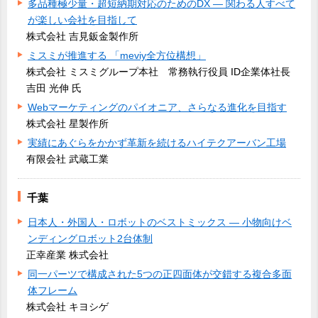
多品種極少量・超短納期対応のためのDX ― 関わる人すべて
が楽しい会社を目指して
株式会社 吉見鈑金製作所
ミスミが推進する 「meviy全方位構想」
株式会社 ミスミグループ本社 常務執行役員 ID企業体社長
吉田 光伸 氏
Webマーケティングのパイオニア、さらなる進化を目指す
株式会社 星製作所
実績にあぐらをかかず革新を続けるハイテクアーバン工場
有限会社 武蔵工業
千葉
日本人・外国人・ロボットのベストミックス ― 小物向けベ
ンディングロボット2台体制
正幸産業 株式会社
同一パーツで構成された5つの正四面体が交錯する複合多面
体フレーム
株式会社 キヨシゲ