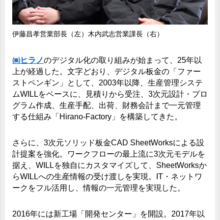
伊藤昌孝営業部長（左）木内武志営業課長（右）
㈱ヒラノ
のデジタル化の取り組みが始まって、25年以
上が経過した。文字どおり、デジタル板金の「ファー
ストペンギン」として、2003年以降、生産管理システ
ムWILLをベースに、見積りから受注、3次元設計・プロ
グラム作成、生産手配、出荷、財務会計まで一元管理
する仕組み「Hirano-Factory」を構築してきた。
さらに、3次元ソリッド板金CAD SheetWorksによる設
計提案を強化。ワークフローの最上流に3次元モデルを
据え、WILLを独自にカスタマイズして、SheetWorksか
らWILLへの生産情報の受け渡しを実現。IT・ネットワ
ークをフル活用し、情報の一元管理を実現した。
2016年には新工場「開発センター」を開設。2017年以