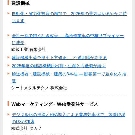
建設機械
自動化・省力化投資の増加で、2026年の景気はゆるやかに持
ち直す
全社一丸で飽くなき改善 ― 高所作業車の中核サプライヤー
に成長
武蔵工業 有限会社
建設機械出荷予測を下方修正 ― 不透明感が高まる
2025年度の建設機械は出荷・生産とも低調が続く
輸送機器・建設機械・建築の3本柱 ― 顧客第一で差別化を推
進
シートメタルテクノ 株式会社
Webマーケティング・Web受発注サービス
デジタル化の推進とRPA導入による業務効率化で、製造現場
のDXが加速
株式会社 タカノ