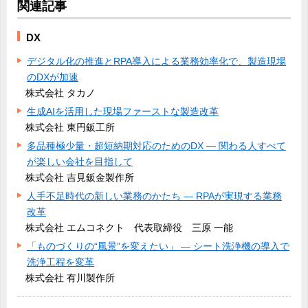
関連記事
DX
デジタル化の推進とRPA導入による業務効率化で、製造現場
のDXが加速
株式会社 タカノ
生成AIを活用した現場ファーストな製造改革
株式会社 東円鈑工所
多品種極少量・超短納期対応のためのDX ― 関わる人すべて
が楽しい会社を目指して
株式会社 吉見鈑金製作所
人手不足時代の新しい業務のかたち ― RPAが実現する業務
改革
株式会社 エムコネクト 代表取締役 三原 一能
「ものづくりの“風景”を変えたい」 ― シート洗浄機の導入で
洗浄工程を変革
株式会社 有川製作所